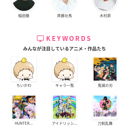
稲田徹
斉藤壮馬
木村昴
KEYWORDS
みんなが注目しているアニメ・作品たち
ちいかわ
キャラ一覧
鬼滅の刃
HUNTER...
アイドリッシ...
刀剣乱舞