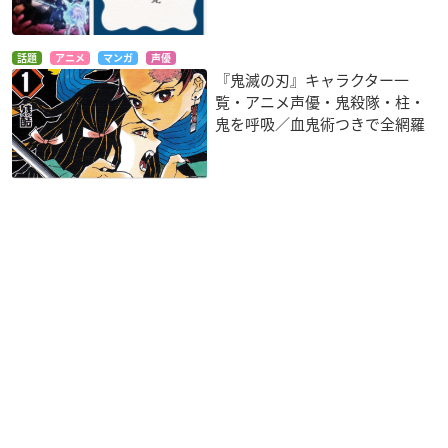
話題
アニメ
マンガ
声優
『鬼滅の刃』キャラクター一
覧・アニメ声優・鬼殺隊・柱・
鬼を呼吸／血鬼術つきで全網羅