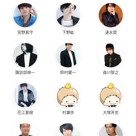
宮野真守
下野紘
速水奨
諏訪部順一
鈴村健一
森川智之
花江夏樹
村瀬歩
大塚芳忠