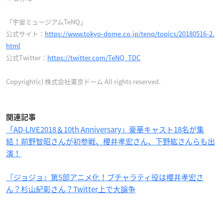
「宇宙ミュージアムTeNQ」
公式サイト：
https://www.tokyo-dome.co.jp/tenq/topics/20180516-2.
html
公式Twitter：
https://twitter.com/TeNQ_TDC
Copyright(c) 株式会社東京ドーム All rights reserved.
関連記事
「AD-LIVE2018＆10th Anniversary」豪華キャスト18名が集
結！前野智昭さんが初参戦、櫻井孝宏さん、下野紘さんらも出
演！
『ジョジョ』第5部アニメ化！ブチャラティ役は櫻井孝宏さ
ん？杉山紀彰さん？Twitter上で大論争