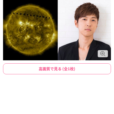
高画質で見る (全1枚)