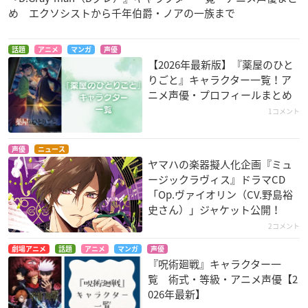
め エクソシストから千年伯爵・ノアの一族まで
話題
アニメ
マンガ
声優
【2026年最新版】『薬屋のひと
りごと』キャラクター一覧！ア
ニメ声優・プロフィールまとめ
1コメント
声優
ニュース
ヤマハの楽器擬人化企画『ミュ
ージックラヴィス』ドラマCD
「Op.ヴァイオリン（CV.野島裕
史さん）」ジャケット公開！
2コメント
劇場アニメ
話題
アニメ
マンガ
声優
『呪術廻戦』キャラクター一
覧 術式・等級・アニメ声優【2
026年最新】