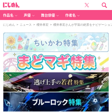
に
じ
め
ん
作品名
声優
舞台俳優
作者名
にじめん
>
ニュース
>
櫻井孝宏
> 櫻井孝宏さんが宇宙の絶景をナビゲーショ