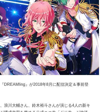
REAM!ing』が2018年8月に配信決定＆事前登
、浪川大輔さん、鈴木裕斗さんが演じる4人の新キ