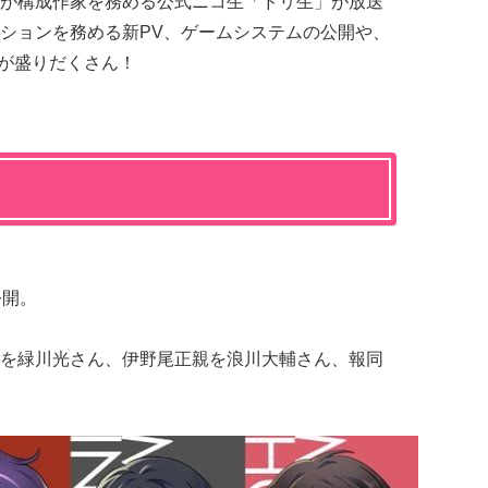
が構成作家を務める公式ニコ生「ドリ生」が放送
ションを務める新PV、ゲームシステムの公開や、
報が盛りだくさん！
公開。
を緑川光さん、伊野尾正親を浪川大輔さん、報同