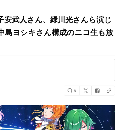
g』子安武人さん、緑川光さんら演じ
中島ヨシキさん構成のニコ生も放
5