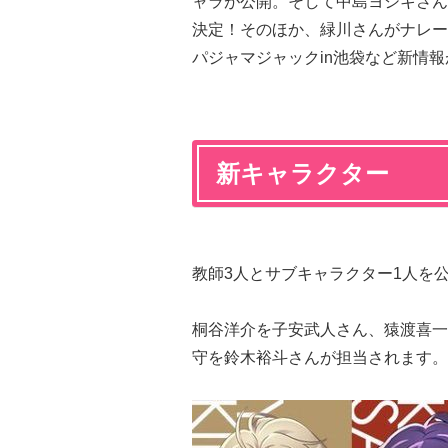
ャラが公開。そして中島ヨシキさん
決定！そのほか、緑川さんがナレー
パジャマジャックin池袋など新情
新キャラクター
教師3人とサブキャラクター1人を
桐谷洋介を子安武人さん、猿渡喜一
守を鈴木裕斗さんが担当されます。