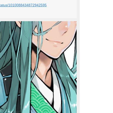
t/status/1010088434872942595