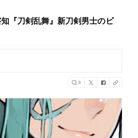
察知『刀剣乱舞』新刀剣男士のビ
9