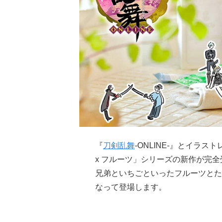
『
刀剣乱舞
-ONLINE-』とイラ
x フルーツ」シリーズの新作が完
兄弟といちごといったフルーツとた
なって登場します。