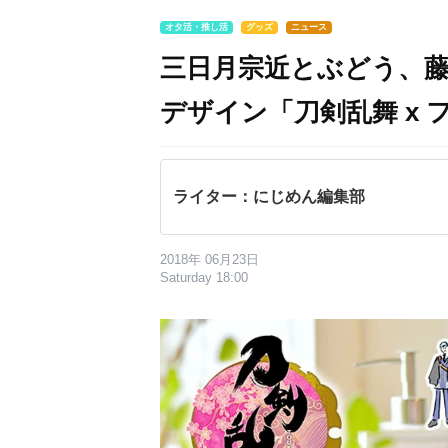
オタ活・推し活
グッズ
ニュース
三日月宗近とぶどう、
デザイン「刀剣乱舞 x
ライター：にじめん編集部
2018年 06月23日
Saturday 18:00