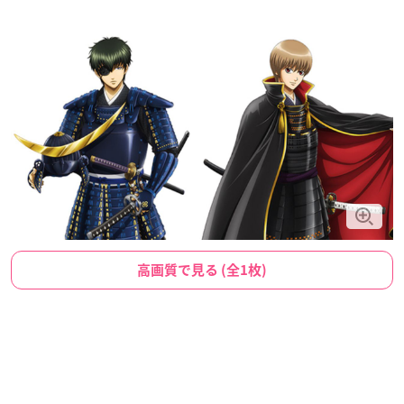
高画質で見る (全1枚)