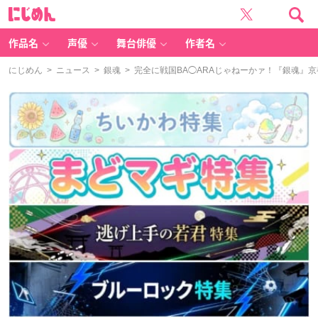
に
じ
め
ん
作品名
声優
舞台俳優
作者名
にじめん
>
ニュース
>
銀魂
> 完全に戦国BA◯ARAじゃねーかァ！『銀魂』