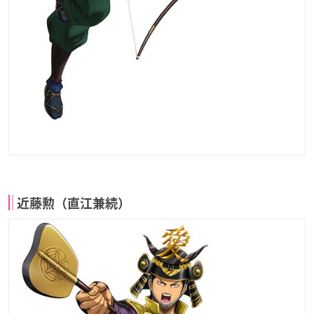
近藤勲（直江兼続）