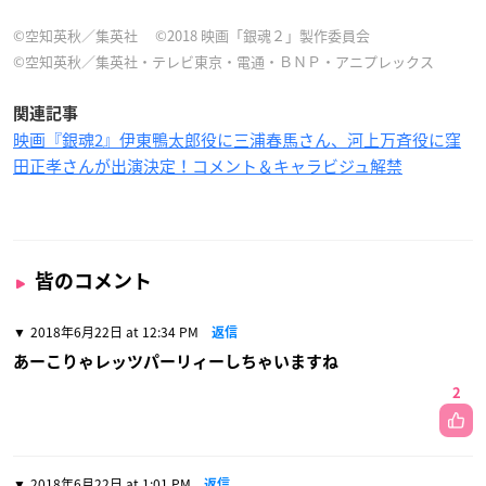
©空知英秋／集英社 ©2018 映画「銀魂２」製作委員会
©空知英秋／集英社・テレビ東京・電通・ＢＮＰ・アニプレックス
関連記事
映画『銀魂2』伊東鴨太郎役に三浦春馬さん、河上万斉役に窪
田正孝さんが出演決定！コメント＆キャラビジュ解禁
皆のコメント
2018年6月22日 at 12:34 PM
返信
あーこりゃレッツパーリィーしちゃいますね
2
2018年6月22日 at 1:01 PM
返信