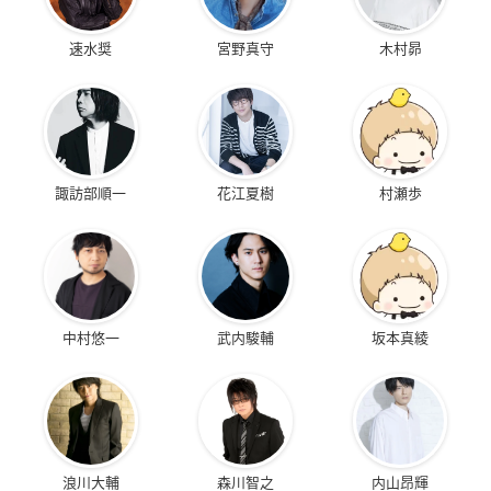
速水奨
宮野真守
木村昴
諏訪部順一
花江夏樹
村瀬歩
中村悠一
武内駿輔
坂本真綾
浪川大輔
森川智之
内山昂輝