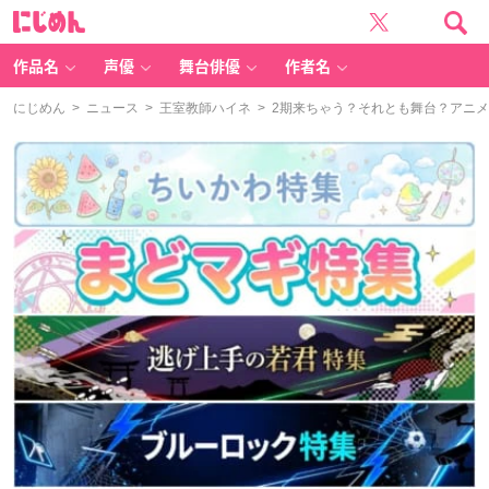
に
じ
め
ん
作品名
声優
舞台俳優
作者名
にじめん
>
ニュース
>
王室教師ハイネ
> 2期来ちゃう？それとも舞台？アニ