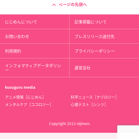
ページの先頭へ
にじめんについて
記事掲載について
お問い合わせ
プレスリリース送付先
利用規約
プライバシーポリシー
インフォマティブデータポリシ
運営会社
ー
kusuguru
media
アニメ情報［にじめん］
科学ニュース［ナゾロジー］
メンタルケア［ココロジー］
心理テスト［シンリ］
Copyright 2013 nijimen.