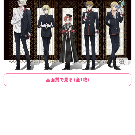
高画質で見る (全1枚)