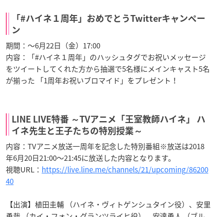
「#ハイネ１周年」おめでとうTwitterキャンペー
ン
期間：～6月22日（金）17:00
内容：「#ハイネ１周年」のハッシュタグでお祝いメッセージ
をツイートしてくれた方から抽選で5名様にメインキャスト5名
が揃った 「1周年お祝いブロマイド」をプレゼント！
LINE LIVE特番 ～TVアニメ「王室教師ハイネ」 ハ
イネ先生と王子たちの特別授業～
内容：TVアニメ放送一周年を記念した特別番組※放送は2018
年6月20日21:00～21:45に放送した内容となります。
視聴URL：
https://live.line.me/channels/21/upcoming/86200
40
【出演】植田圭輔 （ハイネ・ヴィトゲンシュタイン役）、安里
勇哉 （カイ・フォン・グランツライヒ役）、安達勇人 （ブル