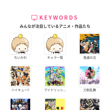
KEYWORDS
みんなが注目しているアニメ・作品たち
ちいかわ
キャラ一覧
鬼滅の刃
ハイキュー!!
アイドリッシ...
刀剣乱舞