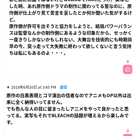
した時、あれ原作側ドラマの制作に関わってる筈なのに、原
作側が仕上がり見て苦言を呈したとか何か聞いた気がするけ
ど。
原作側が許可を出そうと協力をしようと、結局パワーバラン
スは監督なんかの制作側にあるような印象だから、せっかく
一度きりしかないかもしれない、大舞台を技術的にも時期尚
早の今、突っ走って大失敗に終わって欲しくないと言う気持
ちは私にもあるのよ・・・。
0
2018年6月20日 at 3:45 PM
返信
原作の白黒表現とコマ演出の信者なのでアニメもOP以外は出
来に全く納得いってません。
でも色んな人の目に留まったしアニメをやって良かったと思
ってる。実写もそれでBLEACHの話題が増えるから楽しみで
す。
0