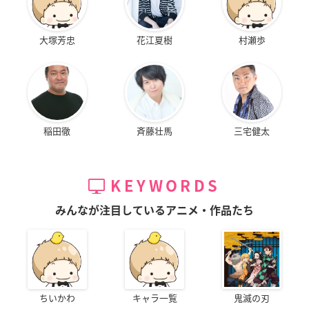
大塚芳忠
花江夏樹
村瀬歩
稲田徹
斉藤壮馬
三宅健太
KEYWORDS
みんなが注目しているアニメ・作品たち
ちいかわ
キャラ一覧
鬼滅の刃