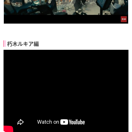
朽木ルキア編