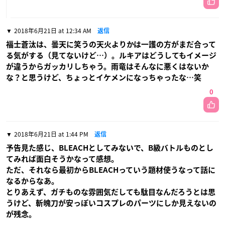
2018年6月21日 at 12:34 AM
返信
福士蒼汰は、曇天に笑うの天火よりかは一護の方がまだ合って
る気がする（見てないけど…）。ルキアはどうしてもイメージ
が違うからガッカリしちゃう。雨竜はそんなに悪くはないか
な？と思うけど、ちょっとイケメンになっちゃったな…笑
0
2018年6月21日 at 1:44 PM
返信
予告見た感じ、BLEACHとしてみないで、B級バトルものとし
てみれば面白そうかなって感想。
ただ、それなら最初からBLEACHっていう題材使うなって話に
なるからなあ。
とりあえず、ガチものな雰囲気だしても駄目なんだろうとは思
うけど、斬魄刀が安っぽいコスプレのパーツにしか見えないの
が残念。