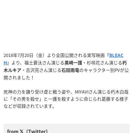
2018年7月20日（金）より全国公開される実写映画
『
BLEAC
より、福士蒼汰さん演じる
・杉咲花さん演じる
H
』
黒崎一護
朽
・吉沢亮さん演じる
のキャラクター別PVが公
木ルキア
石田雨竜
開されました！
死神の力を譲り受け虚と戦う姿や、MIYAVIさん演じる朽木白哉
に「その男を殺せ」と一護を殺すように命じられ葛藤する様子
などが収録されています。