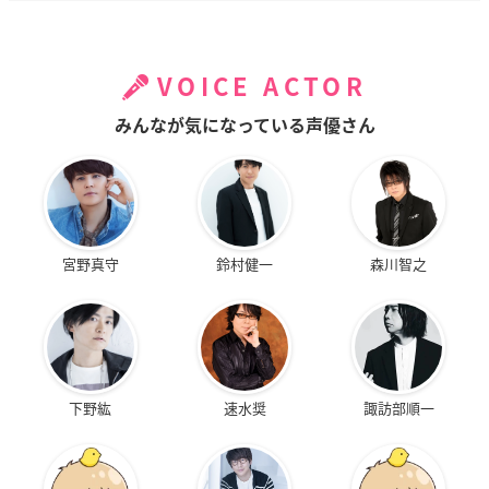
VOICE ACTOR
みんなが気になっている声優さん
宮野真守
鈴村健一
森川智之
下野紘
速水奨
諏訪部順一