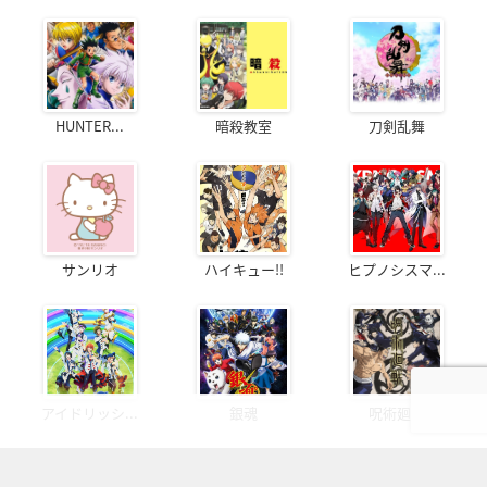
HUNTER...
暗殺教室
刀剣乱舞
サンリオ
ハイキュー!!
ヒプノシスマ...
アイドリッシ...
銀魂
呪術廻戦