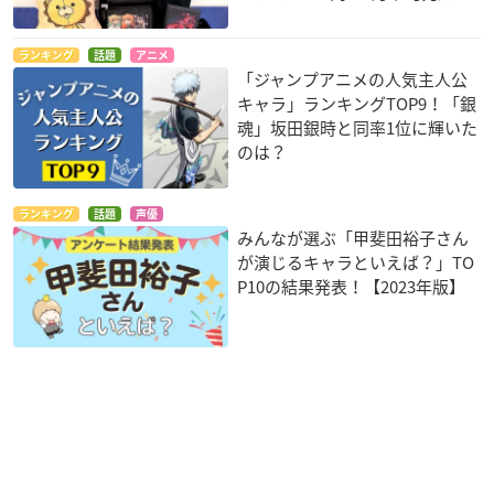
ランキング
話題
アニメ
「ジャンプアニメの人気主人公
キャラ」ランキングTOP9！「銀
魂」坂田銀時と同率1位に輝いた
のは？
ランキング
話題
声優
みんなが選ぶ「甲斐田裕子さん
が演じるキャラといえば？」TO
P10の結果発表！【2023年版】