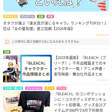
ランキング
アンケート
話題
声優
オタクが選ぶ「速水奨が演じるキャラ」ランキングTOP10！1
位は『炎の蜃気楼』直江信綱【2026年版】
14コメント
この時代に直江信綱が1位になるのおもろすぎるw
話題
【2025年最新】『BLEACH（ブ
リーチ）』千年血戦篇までのキ
ャラクター一覧！アニメ声優・
実写映画・舞台化作品まとめ
2コメント
オタ活・推し活
ファッション
グッズ
アニメ
『BLEACH』のコンがクッショ
ンに！コラボグッズがサンキュ
ーマート初登場、グッズ全21ア
イテムが390円で8月下旬発売