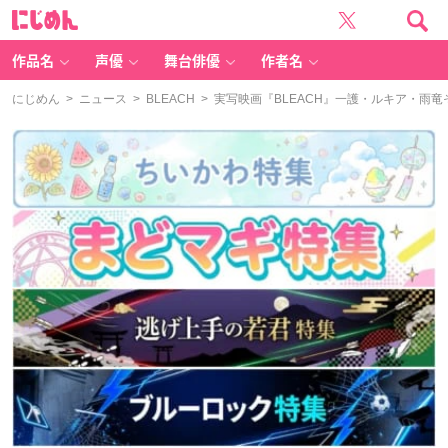
に
じ
め
ん
作品名
声優
舞台俳優
作者名
にじめん
>
ニュース
>
BLEACH
> 実写映画『BLEACH』一護・ルキア・雨