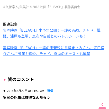
©久保帯人/集英社 ©2018 映画「BLEACH」製作委員会
関連記事
実写映画『BLEACH』本予告公開！一護の両親、チャド、織
姫、浦原も登場、恋次や白哉とのバトルシーンも！
実写映画『BLEACH』一護の両親役に長澤まさみさん、江口洋
介さんが出演！織姫、チャド、喜助のキャストも解禁
皆のコメント
2018年6月20日 at 11:59 AM
返信
実写の記事は誰得なんだろう
0