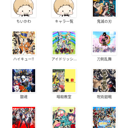
ちいかわ
キャラ一覧
鬼滅の刃
ハイキュー!!
アイドリッシ...
刀剣乱舞
銀魂
暗殺教室
呪術廻戦