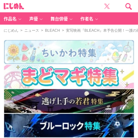
に
じ
め
ん
作品名
声優
舞台俳優
作者名
にじめん
>
ニュース
>
BLEACH
> 実写映画『BLEACH』本予告公開！一護