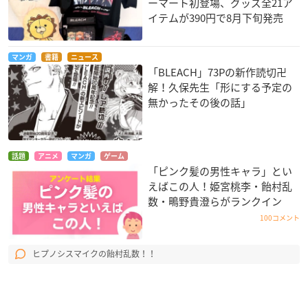
ーマート初登場、グッズ全21ア
イテムが390円で8月下旬発売
マンガ
書籍
ニュース
「BLEACH」73Pの新作読切卍
解！久保先生「形にする予定の
無かったその後の話」
話題
アニメ
マンガ
ゲーム
「ピンク髪の男性キャラ」とい
えばこの人！姫宮桃李・飴村乱
数・鴫野貴澄らがランクイン
100コメント
ヒプノシスマイクの飴村乱数！！