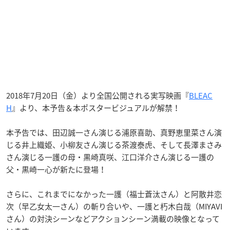
2018年7月20日（金）より全国公開される実写映画『
BLEAC
H
』より、本予告＆本ポスタービジュアルが解禁！
本予告では、田辺誠一さん演じる浦原喜助、真野恵里菜さん演
じる井上織姫、小柳友さん演じる茶渡泰虎、そして長澤まさみ
さん演じる一護の母・黒崎真咲、江口洋介さん演じる一護の
父・黒崎一心が新たに登場！
さらに、これまでになかった一護（福士蒼汰さん）と阿散井恋
次（早乙女太一さん）の斬り合いや、一護と朽木白哉（MIYAVI
さん）の対決シーンなどアクションシーン満載の映像となって