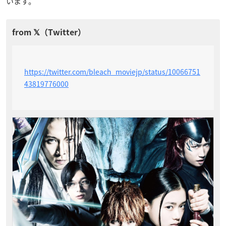
います。
https://twitter.com/bleach_moviejp/status/10066751
43819776000