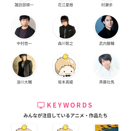
諏訪部順一
花江夏樹
村瀬歩
中村悠一
森川智之
武内駿輔
浪川大輔
坂本真綾
斉藤壮馬
KEYWORDS
みんなが注目しているアニメ・作品たち