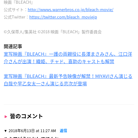
映画『BLEACH』
公式サイト：
http://wwws.warnerbros.co.jp/bleach-movie/
公式Twitter：
https://twitter.com/bleach_moviejp
©久保帯人/集英社 ©2018 映画「BLEACH」製作委員会
関連記事
実写映画『BLEACH』一護の両親役に長澤まさみさん、江口洋
介さんが出演！織姫、チャド、喜助のキャストも解禁
実写映画『BLEACH』最新予告映像が解禁！MIYAVIさん演じる
白哉や早乙女太一さん演じる恋次が登場
皆のコメント
2018年6月13日 at 11:27 AM
返信