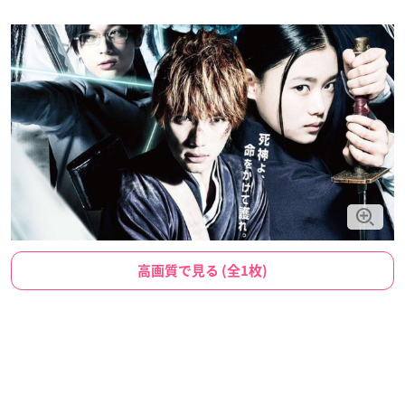
高画質で見る (全1枚)