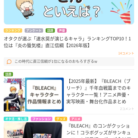
ランキング
アンケート
話題
声優
オタクが選ぶ「速水奨が演じるキャラ」ランキングTOP10！1
位は『炎の蜃気楼』直江信綱【2026年版】
14コメント
この時代に直江信綱が1位になるのおもろすぎるw
話題
【2025年最新】『BLEACH（ブ
リーチ）』千年血戦篇までのキ
ャラクター一覧！アニメ声優・
実写映画・舞台化作品まとめ
2コメント
オタ活・推し活
ファッション
グッズ
アニメ
『BLEACH』のコンがクッショ
ンに！コラボグッズがサンキュ