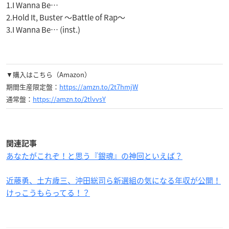
1.I Wanna Be…
2.Hold It, Buster 〜Battle of Rap〜
3.I Wanna Be… (inst.)
▼購入はこちら（Amazon）
期間生産限定盤：
https://amzn.to/2t7hmjW
通常盤：
https://amzn.to/2tlvvsY
関連記事
あなたがこれぞ！と思う『銀魂』の神回といえば？
近藤勇、土方歳三、沖田総司ら新選組の気になる年収が公開！
けっこうもらってる！？