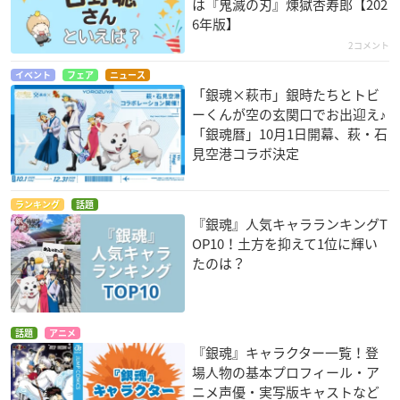
は『鬼滅の刃』煉󠄁獄杏寿郎【202
6年版】
2コメント
イベント
フェア
ニュース
「銀魂×萩市」銀時たちとトビ
ーくんが空の玄関口でお出迎え♪
「銀魂暦」10月1日開幕、萩・石
見空港コラボ決定
ランキング
話題
『銀魂』人気キャラランキングT
OP10！土方を抑えて1位に輝い
たのは？
話題
アニメ
『銀魂』キャラクター一覧！登
場人物の基本プロフィール・ア
ニメ声優・実写版キャストなど