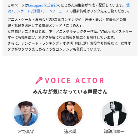
このページは
kusuguru株式会社
のにじめん編集部が作成・配信しています。
銀
魂
/
アンケート
/
話題
/
アニメ
/
ニュース
の最新情報はリンク先をご覧ください。
アニメ・ゲーム・漫画などの2次元コンテンツや、声優・舞台・俳優などの情
報・話題をお届けする情報メディア「にじめん」。
女性向けアニメをはじめ、少年アニメやキャラクター作品、VTuberなどストリー
マーにも幅を広げ、オタクが気になる情報を幅広くお届けしています。
さらに、アンケート・ランキング・オタ活（推し活）お役立ち情報など、女性オ
タクがワクワク楽しめるようなコンテンツも発信しています。
VOICE ACTOR
みんなが気になっている声優さん
宮野真守
速水奨
諏訪部順一