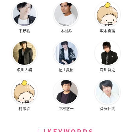
下野紘
木村昴
坂本真綾
浪川大輔
花江夏樹
森川智之
村瀬歩
中村悠一
斉藤壮馬