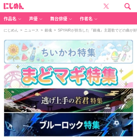
に
じ
め
ん
作品名
声優
舞台俳優
作者名
にじめん
>
ニュース
>
銀魂
> SPYAIRが担当した『銀魂』主題歌でどの曲が