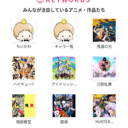
KEYWORDS
みんなが注目しているアニメ・作品たち
ちいかわ
キャラ一覧
鬼滅の刃
ハイキュー!!
アイドリッシ...
刀剣乱舞
暗殺教室
銀魂
HUNTER...