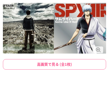
高画質で見る (全1枚)