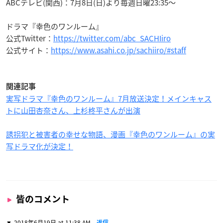
ABCテレビ(関西)：7月8日(日)より毎週日曜23:35〜
ドラマ『幸色のワンルーム』
公式Twitter：
https://twitter.com/abc_SACHIiro
公式サイト：
https://www.asahi.co.jp/sachiiro/#staff
関連記事
実写ドラマ『幸色のワンルーム』7月放送決定！メインキャス
トに山田杏奈さん、上杉柊平さんが出演
誘拐犯と被害者の幸せな物語、漫画『幸色のワンルーム』の実
写ドラマ化が決定！
皆のコメント
2018年6月19日 at 11:38 AM
返信