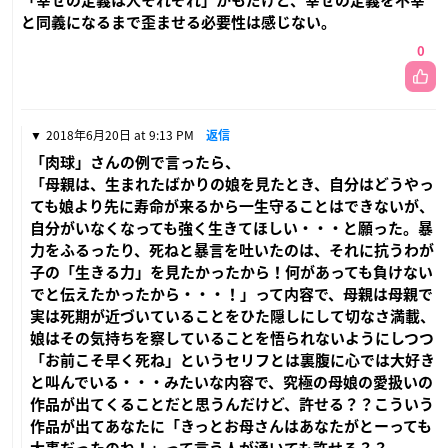
「幸せの定義は人それぞれ」かもだけど、幸せの定義を不幸
と同義になるまで歪ませる必要性は感じない。
0
2018年6月20日 at 9:13 PM
返信
「肉球」さんの例で言ったら、
「母親は、生まれたばかりの娘を見たとき、自分はどうやっ
ても娘より先に寿命が来るから一生守ることはできないが、
自分がいなくなっても強く生きてほしい・・・と願った。暴
力をふるったり、死ねと暴言を吐いたのは、それに抗うわが
子の「生きる力」を見たかったから！何があっても負けない
でと伝えたかったから・・・！」って内容で、母親は母親で
実は死期が近づいていることをひた隠しにして切なさ満載、
娘はその気持ちを察していることを悟られないようにしつつ
「お前こそ早く死ね」というセリフとは裏腹に心では大好き
と叫んでいる・・・みたいな内容で、究極の母娘の愛扱いの
作品が出てくることだと思うんだけど、許せる？？こういう
作品が出てあなたに「きっとお母さんはあなたがとーっても