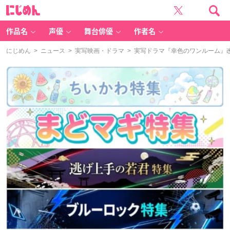
に
じ
め
ん
作品名
声優
舞台俳優
作者名
にじめん
>
ニュース
>
実写映画・ドラマ
> 実写ドラマ『幸色のワンルーム』改