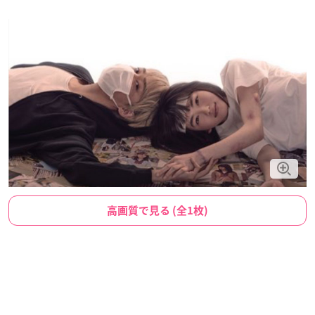
高画質で見る (全1枚)