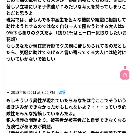
この作品を批判してる人達が一番問題視してるのは、実際に
苦しい立場にいる子供達が↑みたいな考えを持ってしまうこ
とだと思うよ
現実では、苦しんでる中高生を色々な機関や組織に相談して
助けようとするのではなく自分一人で匿おうとする大人は9
9%下心ありのクズだよ（残り1%はヒーロー気取りしたいお
花畑）
もしあなたが現在進行形でクズ親に苦しめられてるのだとし
たら、気軽に助けてあげると言い寄ってくる大人には絶対に
ついていかないで欲しい
0
2018年6月20日 at 8:55 PM
返信
もしそういう異性が現れていたらあなたは今ここでそういう
書き込みができなかったかもしれないよ？・・・っていう危
険性をみんな指摘しているんだよ。
犯人擁護の問題より、被害者が被害者だと自覚できなくなる
危険性がある方が問題。