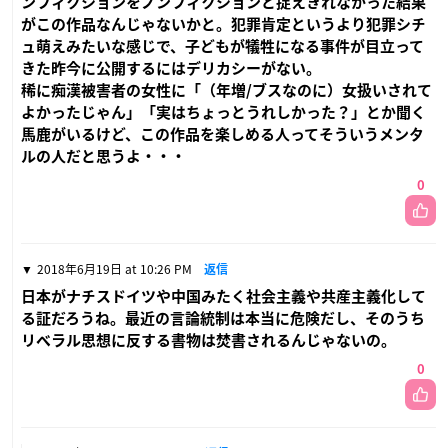
ンフィクションをノンフィクションと捉えきれなかった結果
がこの作品なんじゃないかと。犯罪肯定というより犯罪シチ
ュ萌えみたいな感じで、子どもが犠牲になる事件が目立って
きた昨今に公開するにはデリカシーがない。
稀に痴漢被害者の女性に「（年増/ブスなのに）女扱いされて
よかったじゃん」「実はちょっとうれしかった？」とか聞く
馬鹿がいるけど、この作品を楽しめる人ってそういうメンタ
ルの人だと思うよ・・・
0
2018年6月19日 at 10:26 PM
返信
日本がナチスドイツや中国みたく社会主義や共産主義化して
る証だろうね。最近の言論統制は本当に危険だし、そのうち
リベラル思想に反する書物は焚書されるんじゃないの。
0