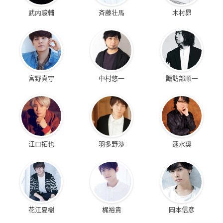
武内駿輔
斉藤壮馬
木村昴
宮野真守
中村悠一
諏訪部順一
江口拓也
羽多野渉
速水奨
花江夏樹
梶裕貴
岡本信彦