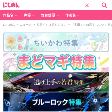
に
じ
め
ん
作品名
声優
舞台俳優
作者名
にじめん
>
ニュース
>
多田くんは恋をしない
> 『多田くんは恋をしない』第