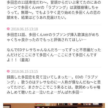
多田恋の11話卑怯だわ〜。冒頭からだいぶ来てたのにあの
シーンで多田くんverの「ラブソング」は涙腺崩壊しちゃ
うって。無理〜。でもようやく走り始めた多田くんの恋の
顛末を、結果はどうあれ見届けたい。
2018.06.15 13:18
多田恋11話、多田くんverのラブソング挿入歌演出がめち
ゃくちゃ良かったのでもっと評価されてほしい…
なんでEDテレサちゃんなんだろ…ってずっと不思議だった
んだけどここにきて多田くん…ここにきて多田くんです
よ！！（最高）
2018.06.15 13:15
録画した多田恋を見て泣いてしまった…。EDの『ラブソ
ング』、歌うのはテレサなのに一人称が僕なんだね〜と思
ってたけど、まさかここでこう来るとは。歌詞めっちゃ噛
みしめて聴いたよ…泣いたよ…がんばれ多田…