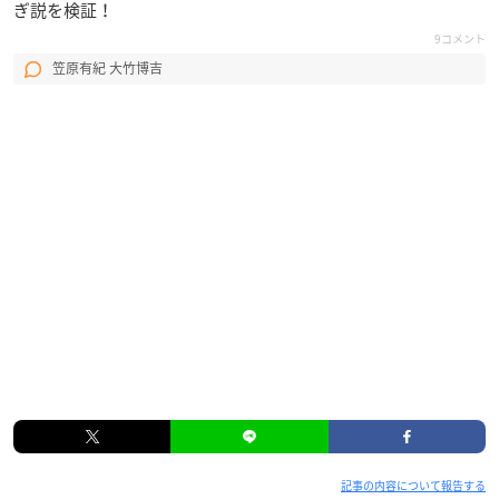
ぎ説を検証！
9コメント
笠原有紀 大竹博吉
記事の内容について報告する