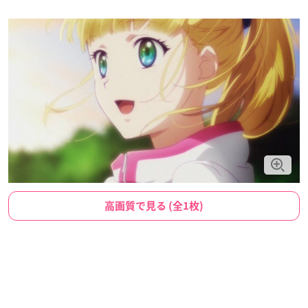
高画質で見る (全1枚)