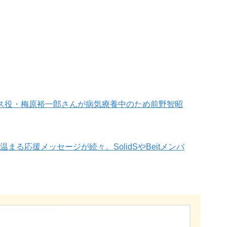
ス役・梅原裕一郎さんが病気療養中のため前野智昭
る応援メッセージが続々。SolidSやBeitメンバ