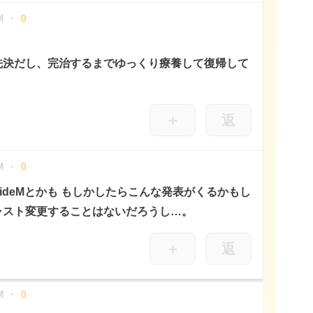
M
0
先決だし、完治するまでゆっくり療養して復帰して
＋
返
M
0
ideMとかも もしかしたらこんな発表がくるかもし
ャスト変更することはないだろうし…。
＋
返
M
0