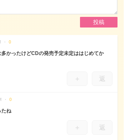
M
0
は多かったけどCDの発売予定未定ははじめてか
、
＋
返
M
0
ったね
＋
返