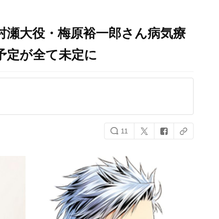
S」村瀬大役・梅原裕一郎さん病気療
予定が全て未定に
11