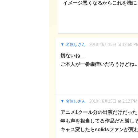
イメージ悪くなるからこれを機に
名無しさん
2018年6月15日 at 12:50 P
切ないね…
ご本人が一番歯痒いだろうけどね
名無しさん
2018年6月15日 at 2:12 PM
アニメ1クール分の出演だけだっ
年も声を担当してる作品だと厳し
キャス変したらsolidsファンが