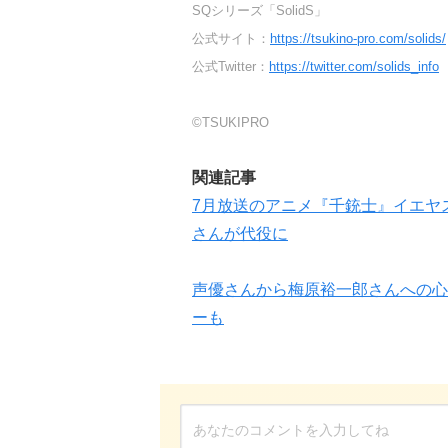
SQシリーズ「SolidS」
公式サイト：
https://tsukino-pro.com/solids/
公式Twitter：
https://twitter.com/solids_info
©TSUKIPRO
関連記事
7月放送のアニメ『千銃士』イエヤ
さんが代役に
声優さんから梅原裕一郎さんへの心温ま
ーも