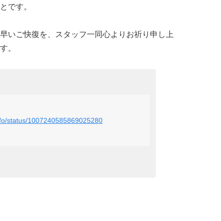
とです。
早いご快復を、スタッフ一同心よりお祈り申し上
す。
_info/status/1007240585869025280