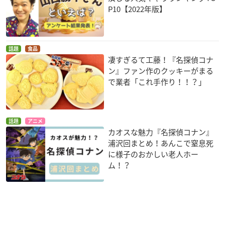
P10【2022年版】
話題
食品
凄すぎるて工藤！『名探偵コナ
ン』ファン作のクッキーがまる
で業者「これ手作り！！？」
話題
アニメ
カオスな魅力『名探偵コナン』
浦沢回まとめ！あんこで窒息死
に様子のおかしい老人ホー
ム！？