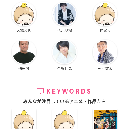
大塚芳忠
花江夏樹
村瀬歩
稲田徹
斉藤壮馬
三宅健太
KEYWORDS
みんなが注目しているアニメ・作品たち