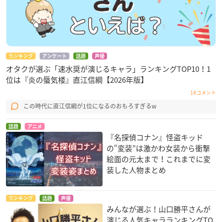
ランキング
アンケート
話題
声優
オタクが選ぶ「速水奨が演じるキャラ」ランキングTOP10！1
位は『炎の蜃気楼』直江信綱【2026年版】
14コメント
この時代に直江信綱が1位になるのおもろすぎるw
話題
アニメ
『名探偵コナン』怪盗キッド
の“変装”は激かわ女装から衝撃
絵面の元太まで！これまでに変
装した人物まとめ
ランキング
話題
声優
みんなが選ぶ！山口勝平さんが
演じる人気キャラランキングTO