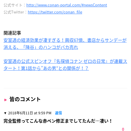
公式サイト：
http://www.conan-portal.com/#newsContent
公式Twitter：
https://twitter.com/conan_file
関連記事
安室透の経済効果が凄すぎる！興収67億、書店からサンデーが
消える、「降谷」のハンコがバカ売れ
安室透の公式スピンオフ『名探偵コナン ゼロの日常』が連載ス
タート！第1話から”あの男”との関係が！？
皆のコメント
2018年6月11日 at 9:59 PM
返信
完全監修ってこんな赤ペン修正までしてたんだ…凄い！
0