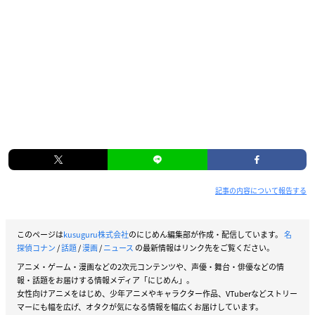
記事の内容について報告する
このページは
kusuguru株式会社
のにじめん編集部が作成・配信しています。
名
探偵コナン
/
話題
/
漫画
/
ニュース
の最新情報はリンク先をご覧ください。
アニメ・ゲーム・漫画などの2次元コンテンツや、声優・舞台・俳優などの情
報・話題をお届けする情報メディア「にじめん」。
女性向けアニメをはじめ、少年アニメやキャラクター作品、VTuberなどストリー
マーにも幅を広げ、オタクが気になる情報を幅広くお届けしています。