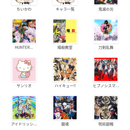
ちいかわ
キャラ一覧
鬼滅の刃
HUNTER...
暗殺教室
刀剣乱舞
サンリオ
ハイキュー!!
ヒプノシスマ...
アイドリッシ...
銀魂
呪術廻戦