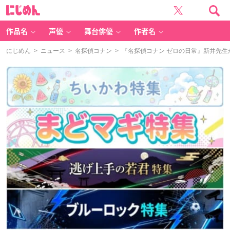
に
じ
め
ん
作品名
声優
舞台俳優
作者名
にじめん
>
ニュース
>
名探偵コナン
> 『名探偵コナン ゼロの日常』新井先