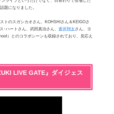
ンマンライブというだけでなく、日替わりで登場した
話題になりました。
トのスガシカオさん、KOHSHIさん＆KEIGOさ
ス･ハートさん、武田真治さん、
蒼井翔太
さん、ヨ
er school）とのコラボシーンも収録されており、見応え
UKI LIVE GATE』ダイジェス