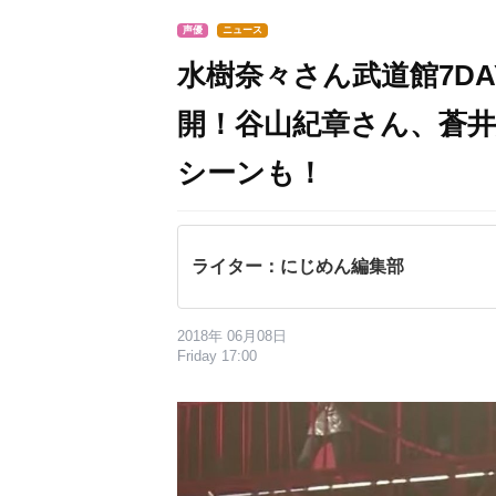
声優
ニュース
水樹奈々さん武道館7D
開！谷山紀章さん、蒼
シーンも！
ライター：にじめん編集部
2018年 06月08日
Friday 17:00