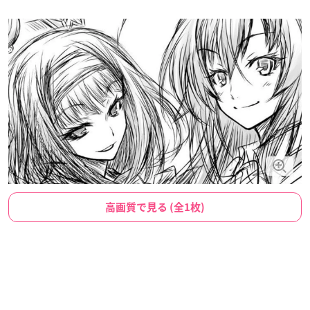
高画質で見る (全1枚)