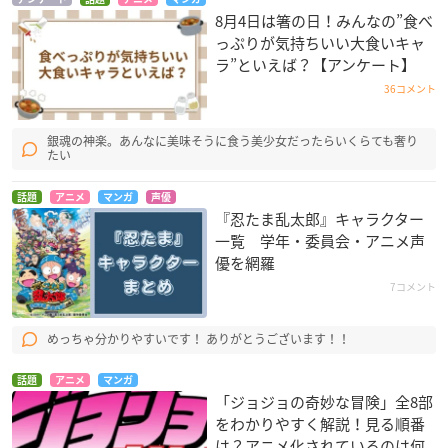
8月4日は箸の日！みんなの”食べ
っぷりが気持ちいい大食いキャ
ラ”といえば？【アンケート】
36コメント
銀魂の神楽。あんなに美味そうに食う美少女だったらいくらても奢り
たい
話題
アニメ
マンガ
声優
『忍たま乱太郎』キャラクター
一覧 学年・委員会・アニメ声
優を網羅
7コメント
めっちゃ分かりやすいです！ ありがとうございます！！
話題
アニメ
マンガ
「ジョジョの奇妙な冒険」全8部
をわかりやすく解説！見る順番
は？アニメ化されているのは何