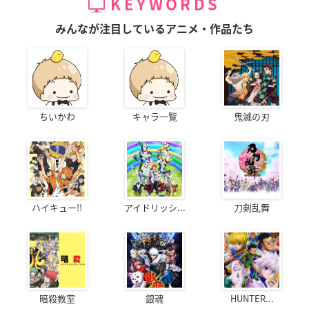
KEYWORDS
みんなが注目しているアニメ・作品たち
ちいかわ
キャラ一覧
鬼滅の刃
ハイキュー!!
アイドリッシ...
刀剣乱舞
暗殺教室
銀魂
HUNTER...