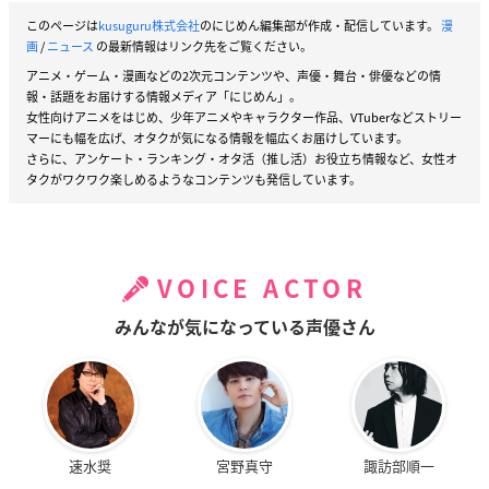
このページは
kusuguru株式会社
のにじめん編集部が作成・配信しています。
漫
画
/
ニュース
の最新情報はリンク先をご覧ください。
アニメ・ゲーム・漫画などの2次元コンテンツや、声優・舞台・俳優などの情
報・話題をお届けする情報メディア「にじめん」。
女性向けアニメをはじめ、少年アニメやキャラクター作品、VTuberなどストリー
マーにも幅を広げ、オタクが気になる情報を幅広くお届けしています。
さらに、アンケート・ランキング・オタ活（推し活）お役立ち情報など、女性オ
タクがワクワク楽しめるようなコンテンツも発信しています。
VOICE ACTOR
みんなが気になっている声優さん
速水奨
宮野真守
諏訪部順一