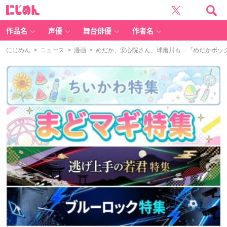
に
じ
め
ん
作品名
声優
舞台俳優
作者名
にじめん
>
ニュース
>
漫画
> めだか、安心院さん、球磨川も…『めだかボッ