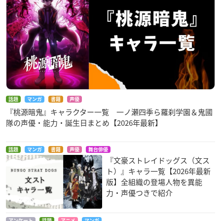
話題
マンガ
書籍
声優
『桃源暗鬼』キャラクター一覧 一ノ瀬四季ら羅刹学園＆鬼國
隊の声優・能力・誕生日まとめ【2026年最新】
話題
マンガ
書籍
声優
舞台俳優
『文豪ストレイドッグス（文ス
ト）』キャラ一覧【2026年最新
版】全組織の登場人物を異能
力・声優つきで紹介
アンケート
話題
アニメ
マンガ