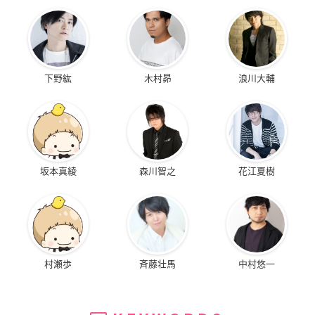
下野紘
木村昴
浪川大輔
坂本真綾
森川智之
花江夏樹
村瀬歩
斉藤壮馬
中村悠一