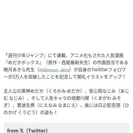
「週刊少年ジャンプ」にて連載、アニメ化もされた人気漫画
『めだかボックス』（原作・西尾維新先生）の作画担当である
暁月あきら先生（
）が自身のTwittterフォロワ
@dbmoon_akira
ーが2万人を突破したことを記念して御礼イラストをアップ！
主人公の黒神めだか（くろかみ めだか）、安心院なじみ（あじ
む なじみ）、そして人気キャラの球磨川禊（くまがわ みそ
ぎ）、贄波生煮（にえなみ なまにえ）、奥には日之影空洞（ひ
のかげ くうどう）の姿も！