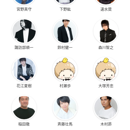
宮野真守
下野紘
速水奨
諏訪部順一
鈴村健一
森川智之
花江夏樹
村瀬歩
大塚芳忠
稲田徹
斉藤壮馬
木村昴