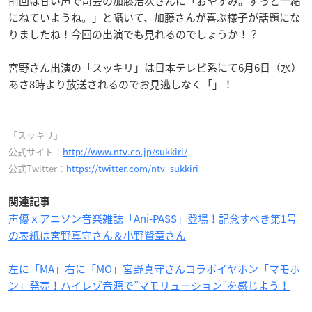
前回は甘い声で司会の加藤浩次さんに「おやすみ。ずっと一緒
にねていようね。」と囁いて、加藤さんが喜ぶ様子が話題にな
りましたね！今回の出演でも見れるのでしょうか！？
宮野さん出演の「スッキリ」は日本テレビ系にて6月6日（水）
あさ8時より放送されるのでお見逃しなく「」！
「スッキリ」
公式サイト：
http://www.ntv.co.jp/sukkiri/
公式Twitter：
https://twitter.com/ntv_sukkiri
関連記事
声優ｘアニソン音楽雑誌「Ani-PASS」登場！記念すべき第1号
の表紙は宮野真守さん＆小野賢章さん
左に「MA」右に「MO」宮野真守さんコラボイヤホン「マモホ
ン」発売！ハイレゾ音源で”マモリューション”を感じよう！