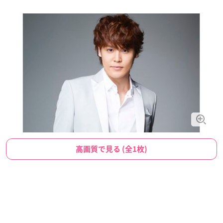
高画質で見る (全1枚)