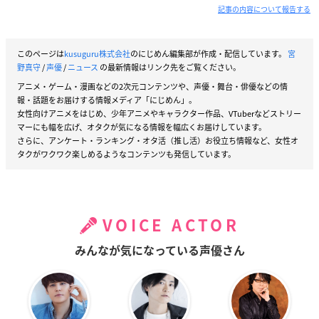
記事の内容について報告する
このページは
kusuguru株式会社
のにじめん編集部が作成・配信しています。
宮
野真守
/
声優
/
ニュース
の最新情報はリンク先をご覧ください。
アニメ・ゲーム・漫画などの2次元コンテンツや、声優・舞台・俳優などの情
報・話題をお届けする情報メディア「にじめん」。
女性向けアニメをはじめ、少年アニメやキャラクター作品、VTuberなどストリー
マーにも幅を広げ、オタクが気になる情報を幅広くお届けしています。
さらに、アンケート・ランキング・オタ活（推し活）お役立ち情報など、女性オ
タクがワクワク楽しめるようなコンテンツも発信しています。
VOICE ACTOR
みんなが気になっている声優さん