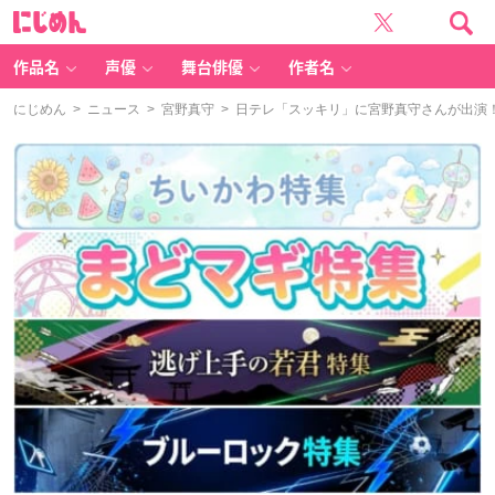
に
じ
め
ん
作品名
声優
舞台俳優
作者名
にじめん
>
ニュース
>
宮野真守
> 日テレ「スッキリ」に宮野真守さんが出演