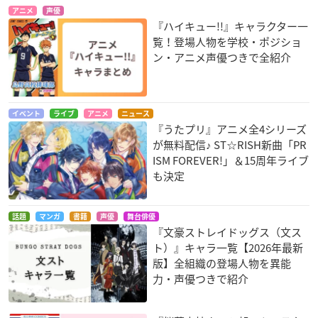
アニメ
声優
『ハイキュー!!』キャラクター一
覧！登場人物を学校・ポジショ
ン・アニメ声優つきで全紹介
イベント
ライブ
アニメ
ニュース
『うたプリ』アニメ全4シリーズ
が無料配信♪ ST☆RISH新曲「PR
ISM FOREVER!」＆15周年ライブ
も決定
話題
マンガ
書籍
声優
舞台俳優
『文豪ストレイドッグス（文ス
ト）』キャラ一覧【2026年最新
版】全組織の登場人物を異能
力・声優つきで紹介