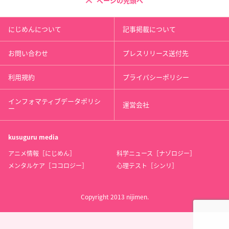
ページの先頭へ
にじめんについて
記事掲載について
お問い合わせ
プレスリリース送付先
利用規約
プライバシーポリシー
インフォマティブデータポリシ
運営会社
ー
kusuguru
media
アニメ情報［にじめん］
科学ニュース［ナゾロジー］
メンタルケア［ココロジー］
心理テスト［シンリ］
Copyright 2013 nijimen.