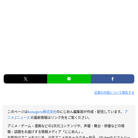
記事の内容について報告する
このページは
kusuguru株式会社
のにじめん編集部が作成・配信しています。
ア
ニメ
/
ニュース
の最新情報はリンク先をご覧ください。
アニメ・ゲーム・漫画などの2次元コンテンツや、声優・舞台・俳優などの情
報・話題をお届けする情報メディア「にじめん」。
女性向けアニメをはじめ、少年アニメやキャラクター作品、VTuberなどストリー