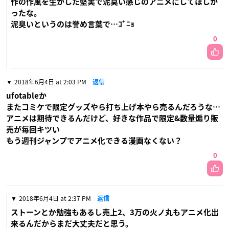
作の作風を生かした堅実で泥臭い感じのアニメにしてほしか
ったな。
泥臭いというのは誉め言葉で…ｺﾞﾆｮ
0
2018年6月4日 at 2:03 PM
返信
ufotableか
またコミケで限定グッズやら打ち上げ本やら売るんだろうな…
アニメは期待できるんだけど、好きな作品で限定&数量煽り販
売が毎回キツい
もう週刊ジャンプでアニメ化できる漫画なくない？
0
2018年6月4日 at 2:37 PM
返信
ストーンとか勉強もあるし売上2、3万の火ノ丸もアニメ化出
来るんだからまだ大丈夫だと思う。