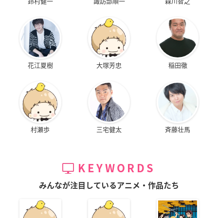
鈴村健一
諏訪部順一
森川智之
花江夏樹
大塚芳忠
稲田徹
村瀬歩
三宅健太
斉藤壮馬
KEYWORDS
みんなが注目しているアニメ・作品たち