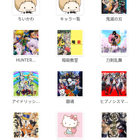
ちいかわ
キャラ一覧
鬼滅の刃
HUNTER...
暗殺教室
刀剣乱舞
アイドリッシ...
銀魂
ヒプノシスマ...