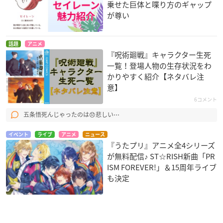
乗せた巨体と喋り方のギャップ
が尊い
話題
アニメ
『呪術廻戦』キャラクター生死
一覧！登場人物の生存状況をわ
かりやすく紹介【ネタバレ注
意】
6コメント
五条悟死んじゃったのは😞悲しい⋯
イベント
ライブ
アニメ
ニュース
『うたプリ』アニメ全4シリーズ
が無料配信♪ ST☆RISH新曲「PR
ISM FOREVER!」＆15周年ライブ
も決定