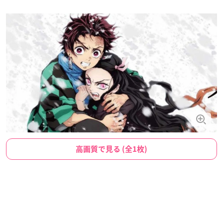
高画質で見る (全1枚)