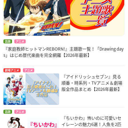
話題
アニメ
『家庭教師ヒットマンREBORN!』主題歌一覧！「Drawing day
s」はじめ歴代楽曲を完全網羅【2026年最新】
劇場アニメ
アニメ
『アイドリッシュセブン』見る
順番・時系列・TVアニメ＆劇場
版全作品まとめ【2026年最新】
話題
アニメ
『ちいかわ』怖いのに可愛いセ
イレーンの魅力6選！人魚を2匹