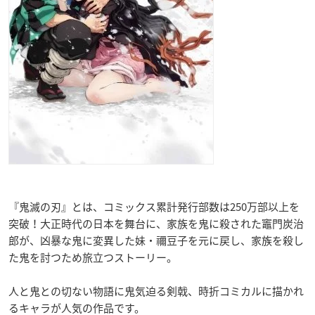
『鬼滅の刃』とは、コミックス累計発行部数は250万部以上を
突破！大正時代の日本を舞台に、家族を鬼に殺された竈門炭治
郎が、凶暴な鬼に変異した妹・禰豆子を元に戻し、家族を殺し
た鬼を討つため旅立つストーリー。
人と鬼との切ない物語に鬼気迫る剣戟、時折コミカルに描かれ
るキャラが人気の作品です。