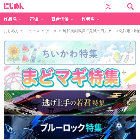
に
じ
め
ん
作品名
声優
舞台俳優
作者名
にじめん
>
ニュース
>
アニメ
> 純和風剣戟譚『鬼滅の刃』アニメ化決定！制作は『