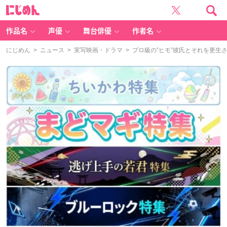
に
じ
め
ん
作品名
声優
舞台俳優
作者名
にじめん
>
ニュース
>
実写映画・ドラマ
> プロ級の”ヒモ”彼氏とそれを更