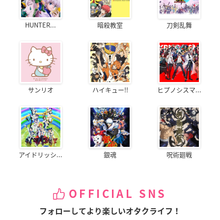
HUNTER...
暗殺教室
刀剣乱舞
サンリオ
ハイキュー!!
ヒプノシスマ...
アイドリッシ...
銀魂
呪術廻戦
OFFICIAL SNS
フォローしてより楽しいオタクライフ！