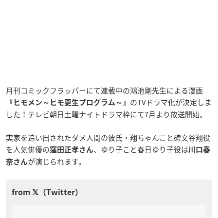
月刊コミックフラッパーにて連載中の鴻池剛先生による漫画
のTVドラマ化が決定しま
『ヒモメン～ヒモ更生プログラム～』
した！テレビ朝日土曜ナイトドラマ枠にて7月より放送開始。
実家を追い出されたダメ人間の彼氏・翔ちゃんこと碑文谷翔役
を人気俳優の
、ゆり子こと春日ゆり子役は
窪田正孝さん
川口春
が演じられます。
奈さん