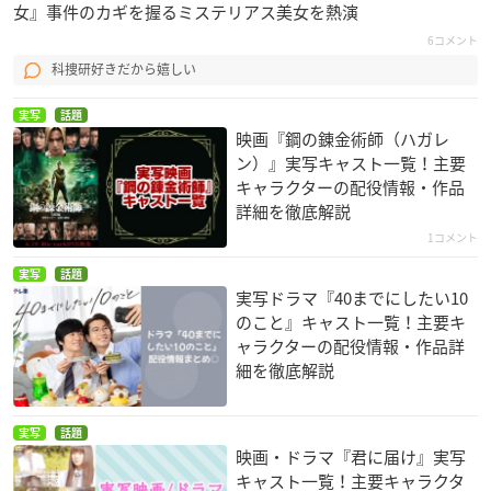
女』事件のカギを握るミステリアス美女を熱演
6コメント
科捜研好きだから嬉しい
実写
話題
映画『鋼の錬金術師（ハガレ
ン）』実写キャスト一覧！主要
キャラクターの配役情報・作品
詳細を徹底解説
1コメント
実写
話題
実写ドラマ『40までにしたい10
のこと』キャスト一覧！主要キ
ャラクターの配役情報・作品詳
細を徹底解説
実写
話題
映画・ドラマ『君に届け』実写
キャスト一覧！主要キャラクタ