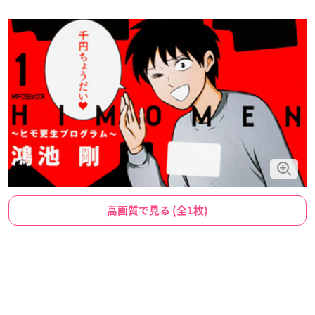
高画質で見る (全1枚)