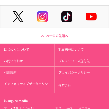
ページの先頭へ
にじめんについて
記事掲載について
お問い合わせ
プレスリリース送付先
利用規約
プライバシーポリシー
インフォマティブデータポリシ
運営会社
ー
kusuguru
media
アニメ情報［にじめん］
科学ニュース［ナゾロジー］