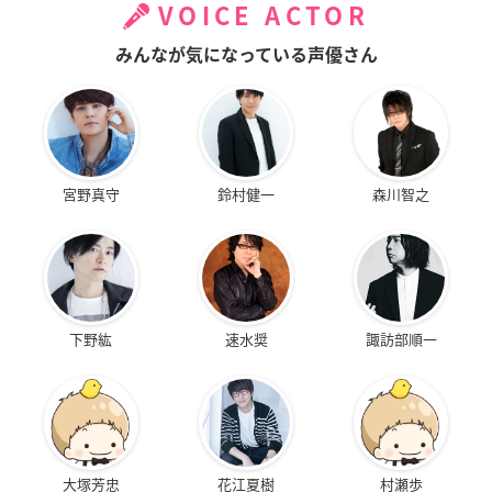
VOICE ACTOR
みんなが気になっている声優さん
宮野真守
鈴村健一
森川智之
下野紘
速水奨
諏訪部順一
大塚芳忠
花江夏樹
村瀬歩