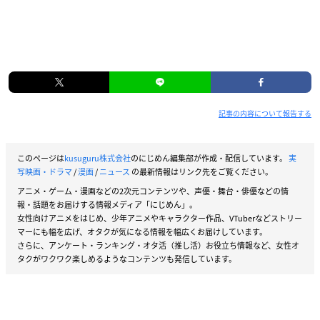
記事の内容について報告する
このページは
kusuguru株式会社
のにじめん編集部が作成・配信しています。
実
写映画・ドラマ
/
漫画
/
ニュース
の最新情報はリンク先をご覧ください。
アニメ・ゲーム・漫画などの2次元コンテンツや、声優・舞台・俳優などの情
報・話題をお届けする情報メディア「にじめん」。
女性向けアニメをはじめ、少年アニメやキャラクター作品、VTuberなどストリー
マーにも幅を広げ、オタクが気になる情報を幅広くお届けしています。
さらに、アンケート・ランキング・オタ活（推し活）お役立ち情報など、女性オ
タクがワクワク楽しめるようなコンテンツも発信しています。