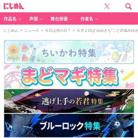
に
じ
め
ん
作品名
声優
舞台俳優
作者名
にじめん
>
ニュース
>
今日は何の日？
> ６月２日は”みゆきち”こと沢城み