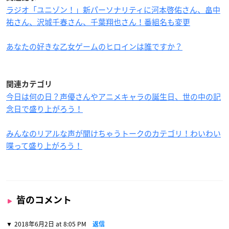
ラジオ「ユニゾン！」新パーソナリティに河本啓佑さん、畠中
祐さん、沢城千春さん、千葉翔也さん！番組名も変更
あなたの好きな乙女ゲームのヒロインは誰ですか？
関連カテゴリ
今日は何の日？声優さんやアニメキャラの誕生日、世の中の記
念日で盛り上がろう！
みんなのリアルな声が聞けちゃうトークのカテゴリ！わいわい
喋って盛り上がろう！
皆のコメント
2018年6月2日 at 8:05 PM
返信