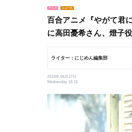
アニメ
ニュース
百合アニメ『やがて君に
に高田憂希さん、燈子
ライター：にじめん編集部
2018年 06月27日
Wednesday 16:15