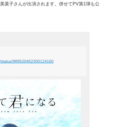
美菜子さんが出演されます。併せてPV第1弾も公
imi/status/989520452300124160