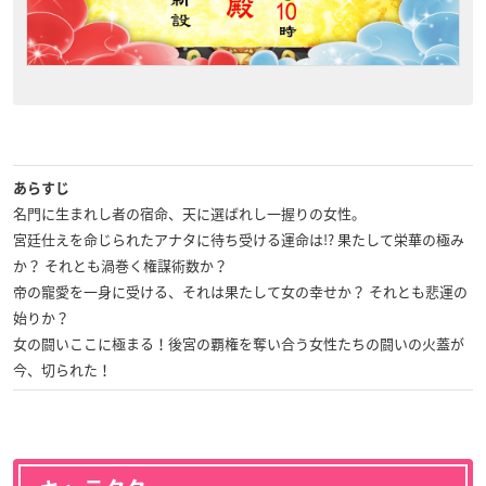
あらすじ
名門に生まれし者の宿命、天に選ばれし一握りの女性。
宮廷仕えを命じられたアナタに待ち受ける運命は!? 果たして栄華の極み
か？ それとも渦巻く権謀術数か？
帝の寵愛を一身に受ける、それは果たして女の幸せか？ それとも悲運の
始りか？
女の闘いここに極まる！後宮の覇権を奪い合う女性たちの闘いの火蓋が
今、切られた！