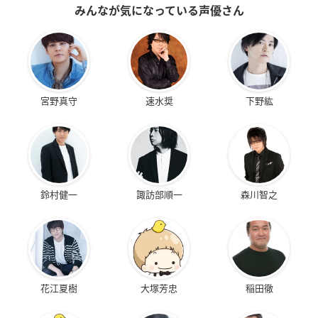
みんなが気になっている声優さん
宮野真守
速水奨
下野紘
鈴村健一
諏訪部順一
森川智之
花江夏樹
大塚芳忠
稲田徹