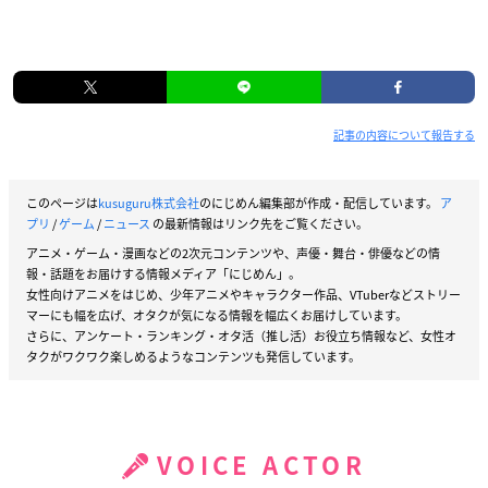
記事の内容について報告する
このページは
kusuguru株式会社
のにじめん編集部が作成・配信しています。
ア
プリ
/
ゲーム
/
ニュース
の最新情報はリンク先をご覧ください。
アニメ・ゲーム・漫画などの2次元コンテンツや、声優・舞台・俳優などの情
報・話題をお届けする情報メディア「にじめん」。
女性向けアニメをはじめ、少年アニメやキャラクター作品、VTuberなどストリー
マーにも幅を広げ、オタクが気になる情報を幅広くお届けしています。
さらに、アンケート・ランキング・オタ活（推し活）お役立ち情報など、女性オ
タクがワクワク楽しめるようなコンテンツも発信しています。
VOICE ACTOR