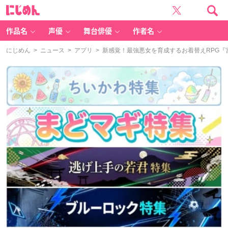
に
じ
め
ん
作品名
声優
舞台俳優
作者名
にじめん
>
ニュース
>
アプリ
> 新感覚！最強悪女を育成するお着替えRPG