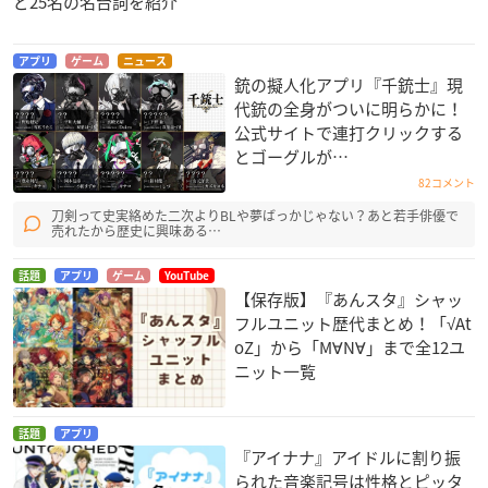
ど25名の名台詞を紹介
アプリ
ゲーム
ニュース
銃の擬人化アプリ『千銃士』現
代銃の全身がついに明らかに！
公式サイトで連打クリックする
とゴーグルが…
82コメント
刀剣って史実絡めた二次よりBLや夢ばっかじゃない？あと若手俳優で
売れたから歴史に興味ある…
話題
アプリ
ゲーム
YouTube
【保存版】『あんスタ』シャッ
フルユニット歴代まとめ！「√At
oZ」から「M∀N∀」まで全12ユ
ニット一覧
話題
アプリ
『アイナナ』アイドルに割り振
られた音楽記号は性格とピッタ