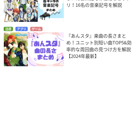
リ！16名の音楽記号を解説
話題
アプリ
ゲーム
『あんスタ』楽曲の長さまと
め！ユニット別短い曲TOP5&効
率的な周回曲の見つけ方を解説
【2024年最新】