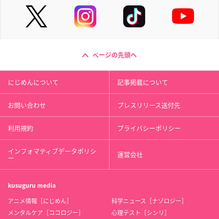
ページの先頭へ
にじめんについて
記事掲載について
お問い合わせ
プレスリリース送付先
利用規約
プライバシーポリシー
インフォマティブデータポリシ
運営会社
ー
kusuguru
media
アニメ情報［にじめん］
科学ニュース［ナゾロジー］
メンタルケア［ココロジー］
心理テスト［シンリ］