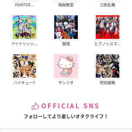
HUNTER...
暗殺教室
刀剣乱舞
アイドリッシ...
銀魂
ヒプノシスマ...
ハイキュー!!
サンリオ
呪術廻戦
OFFICIAL SNS
フォローしてより楽しいオタクライフ！