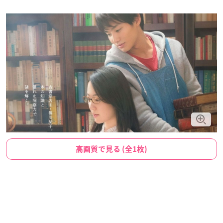
高画質で見る (全1枚)