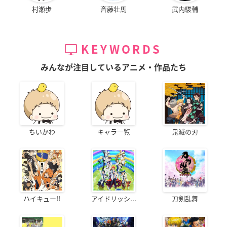
村瀬歩
斉藤壮馬
武内駿輔
KEYWORDS
みんなが注目しているアニメ・作品たち
ちいかわ
キャラ一覧
鬼滅の刃
ハイキュー!!
アイドリッシ...
刀剣乱舞