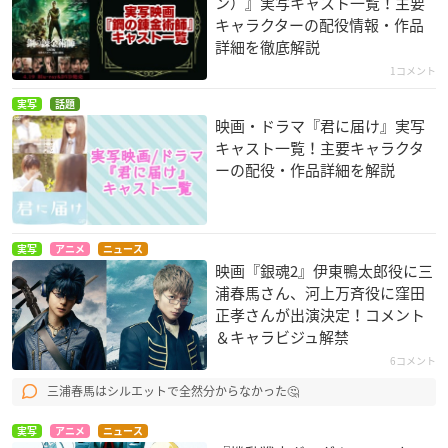
ン）』実写キャスト一覧！主要
キャラクターの配役情報・作品
詳細を徹底解説
1コメント
実写
話題
映画・ドラマ『君に届け』実写
キャスト一覧！主要キャラクタ
ーの配役・作品詳細を解説
実写
アニメ
ニュース
映画『銀魂2』伊東鴨太郎役に三
浦春馬さん、河上万斉役に窪田
正孝さんが出演決定！コメント
＆キャラビジュ解禁
6コメント
三浦春馬はシルエットで全然分からなかった🤔
実写
アニメ
ニュース