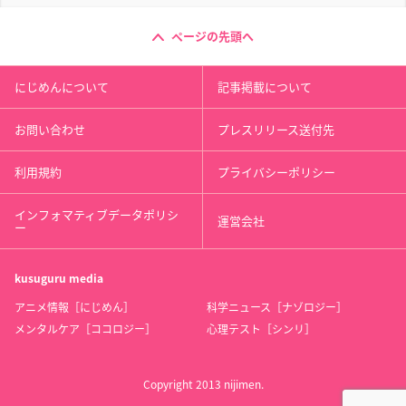
ページの先頭へ
にじめんについて
記事掲載について
お問い合わせ
プレスリリース送付先
利用規約
プライバシーポリシー
インフォマティブデータポリシ
運営会社
ー
kusuguru
media
アニメ情報［にじめん］
科学ニュース［ナゾロジー］
メンタルケア［ココロジー］
心理テスト［シンリ］
Copyright 2013 nijimen.