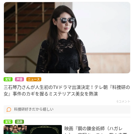
実写
声優
ニュース
三石琴乃さんが人生初のTVドラマ出演決定！テレ朝『科捜研の
女』事件のカギを握るミステリアス美女を熱演
6コメント
科捜研好きだから嬉しい
実写
話題
映画『鋼の錬金術師（ハガレ