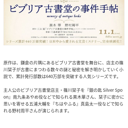
原作は、鎌倉の片隅にあるビブリア古書堂を舞台に、店主の篠
川栞子が古書にまつわる数々の謎と秘密を解き明かしていく小
説で、累計発行部数は640万部を突破する人気シリーズです。
主人公のビブリア古書堂店主・篠川栞子を『銀の匙 Silver Spo
on』南九条あやめ役などで知られる黒木華さん、栞子に密かに
思いを寄せる五浦大輔を『ちはやふる』真島太一役などで知ら
れる野村周平さんが演じられます。