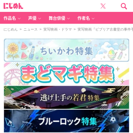
に
じ
め
ん
作品名
声優
舞台俳優
作者名
にじめん
>
ニュース
>
実写映画・ドラマ
> 実写映画『ビブリア古書堂の事件