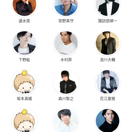
速水奨
宮野真守
諏訪部順一
下野紘
木村昴
浪川大輔
坂本真綾
森川智之
花江夏樹