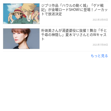
カルシファー：我修院達也
ジブリ作品「ハウルの動く城」「ゲド戦
マルクル：神木隆之介
記」が金曜ロードSHOW!に登場！ノーカッ
トで放送決定
小姓：伊崎充則
かかしのカブ：大泉洋
2021年3月05日
国王：大塚明夫
朴璐美さんが湯婆婆役に抜擢！舞台「千と
ヒン：原田大二郎
千尋の神隠し」夏木マリさんとのWキャス
サリマン：加藤治子
ト
※敬称略
2021年7月08日
もっと見る