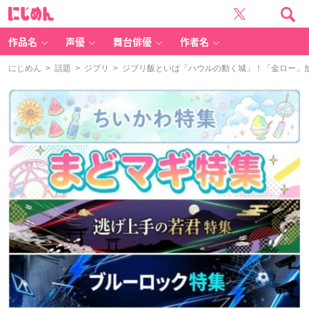
に
じ
め
ん
作品名
声優
舞台俳優
作者名
にじめん
>
話題
>
ジブリ
> ジブリ飯といば「ハウルの動く城」！「金ロー」