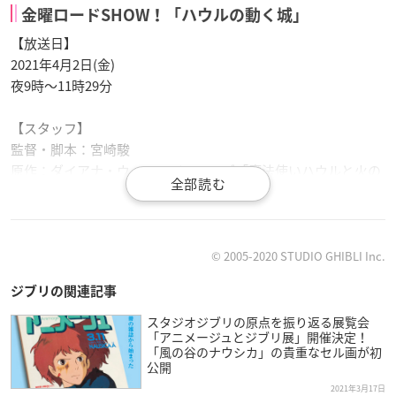
金曜ロードSHOW！「ハウルの動く城」
【放送日】
2021年4月2日(金)
夜9時〜11時29分
【スタッフ】
監督・脚本：宮崎駿
原作：ダイアナ・ウィン・ジョーンズ「魔法使いハウルと火の
悪魔」（徳間書店刊）
音楽：久石譲
主題歌：「世界の約束」作詞：谷川俊太郎作曲：木村弓編曲：
久石譲歌：倍賞千恵子（徳間ジャパンコミュニケーションズ）
© 2005-2020 STUDIO GHIBLI Inc.
プロデューサー：鈴木敏夫
ジブリの関連記事
【声の出演】
スタジオジブリの原点を振り返る展覧会
「アニメージュとジブリ展」開催決定！
ソフィー：倍賞千恵子
「風の谷のナウシカ」の貴重なセル画が初
ハウル：木村拓哉
公開
荒地の魔女：美輪明宏
2021年3月17日