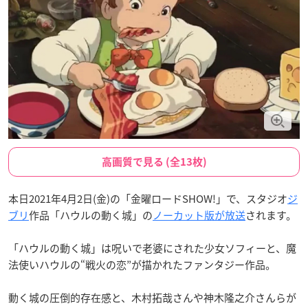
高画質で見る (全13枚)
本日2021年4月2日(金)の「金曜ロードSHOW!」で、スタジオ
ジ
ブリ
作品「ハウルの動く城」の
ノーカット版が放送
されます。
「ハウルの動く城」は呪いで老婆にされた少女ソフィーと、魔
法使いハウルの“戦火の恋”が描かれたファンタジー作品。
動く城の圧倒的存在感と、木村拓哉さんや神木隆之介さんらが