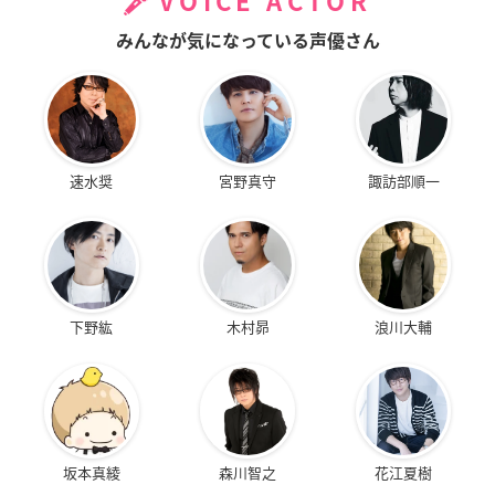
VOICE ACTOR
みんなが気になっている声優さん
速水奨
宮野真守
諏訪部順一
下野紘
木村昴
浪川大輔
坂本真綾
森川智之
花江夏樹