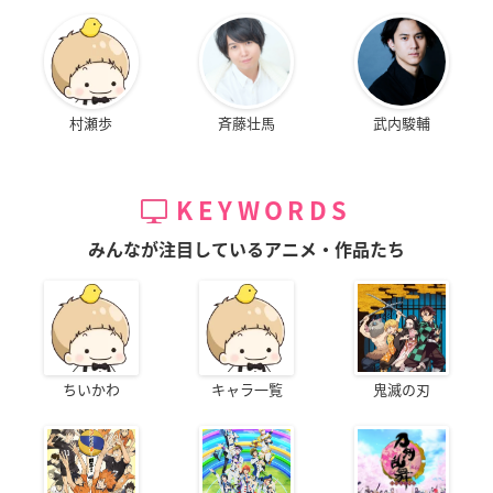
村瀬歩
斉藤壮馬
武内駿輔
KEYWORDS
みんなが注目しているアニメ・作品たち
ちいかわ
キャラ一覧
鬼滅の刃