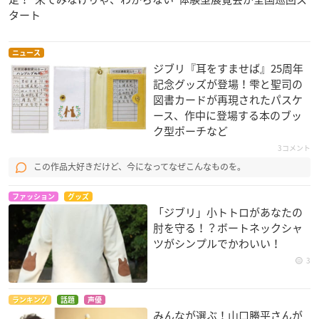
タート
ニュース
ジブリ『耳をすませば』25周年
記念グッズが登場！雫と聖司の
図書カードが再現されたパスケ
ース、作中に登場する本のブッ
ク型ポーチなど
3コメント
この作品大好きだけど、今になってなぜこんなものを。
ファッション
グッズ
「ジブリ」小トトロがあなたの
肘を守る！？ボートネックシャ
ツがシンプルでかわいい！
3
ランキング
話題
声優
みんなが選ぶ！山口勝平さんが