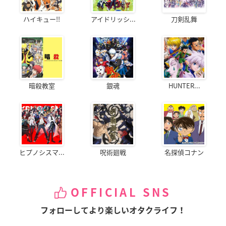
ハイキュー!!
アイドリッシ...
刀剣乱舞
暗殺教室
銀魂
HUNTER...
ヒプノシスマ...
呪術廻戦
名探偵コナン
OFFICIAL SNS
フォローしてより楽しいオタクライフ！