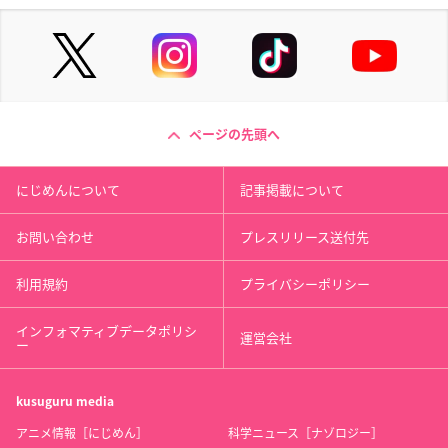
ページの先頭へ
にじめんについて
記事掲載について
お問い合わせ
プレスリリース送付先
利用規約
プライバシーポリシー
インフォマティブデータポリシ
運営会社
ー
kusuguru
media
アニメ情報［にじめん］
科学ニュース［ナゾロジー］