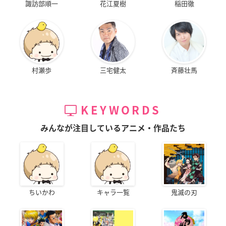
諏訪部順一
花江夏樹
稲田徹
村瀬歩
三宅健太
斉藤壮馬
KEYWORDS
みんなが注目しているアニメ・作品たち
ちいかわ
キャラ一覧
鬼滅の刃