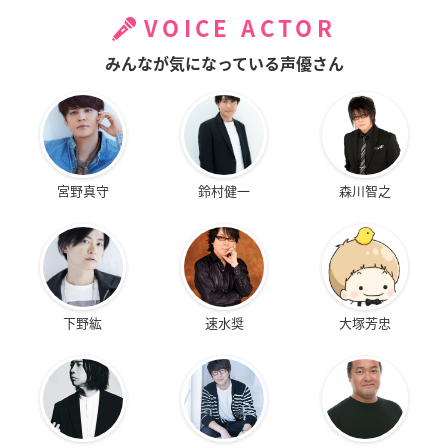
VOICE ACTOR
みんなが気になっている声優さん
宮野真守
鈴村健一
森川智之
下野紘
速水奨
大塚芳忠