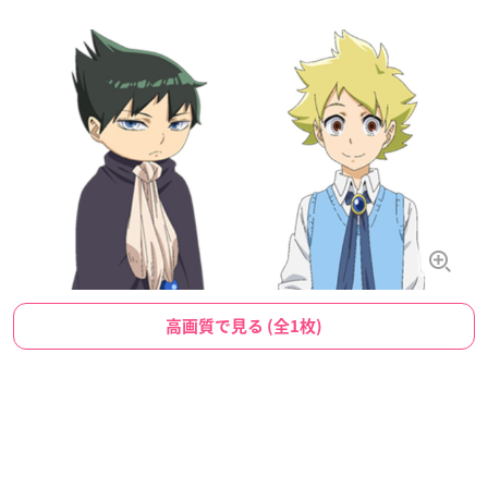
高画質で見る (全1枚)