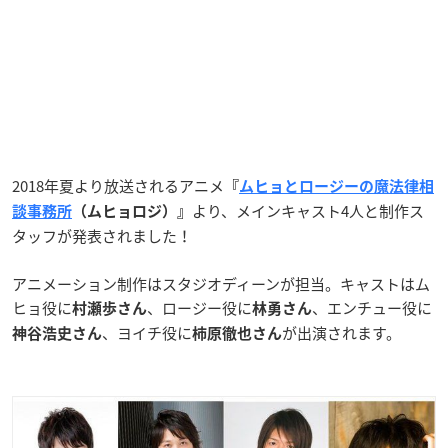
2018年夏より放送されるアニメ
『
ムヒョとロージーの魔法律相
より、メインキャスト4人と制作ス
談事務所
（ムヒョロジ）』
タッフが発表されました！
アニメーション制作はスタジオディーンが担当。キャストはム
ヒョ役に
、ロージー役に
、エンチュー役に
村瀬歩さん
林勇さん
、ヨイチ役に
が出演されます。
神谷浩史さん
柿原徹也さん