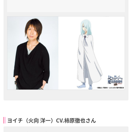
ヨイチ（火向 洋一）CV.柿原徹也さん