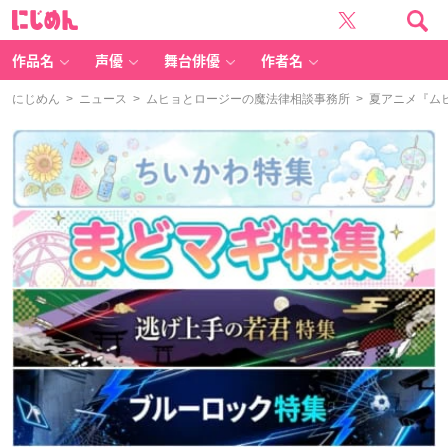
に
じ
め
ん
作品名
声優
舞台俳優
作者名
にじめん
>
ニュース
>
ムヒョとロージーの魔法律相談事務所
> 夏アニメ『ム