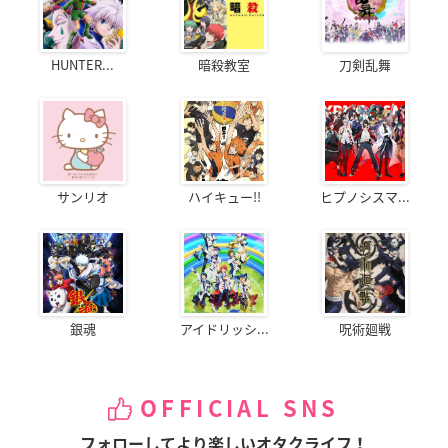
HUNTER...
暗殺教室
刀剣乱舞
サンリオ
ハイキュー!!
ヒプノシスマ...
銀魂
アイドリッシ...
呪術廻戦
OFFICIAL SNS
フォローしてより楽しいオタクライフ！