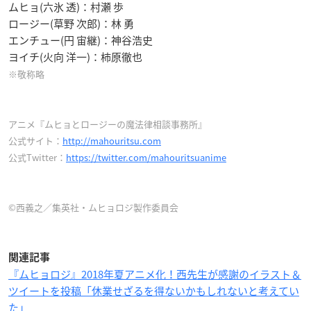
ムヒョ(六氷 透)：村瀬 歩
ロージー(草野 次郎)：林 勇
エンチュー(円 宙継)：神谷浩史
ヨイチ(火向 洋一)：柿原徹也
※敬称略
アニメ『ムヒョとロージーの魔法律相談事務所』
公式サイト：
http://mahouritsu.com
公式Twitter：
https://twitter.com/mahouritsuanime
©西義之／集英社・ムヒョロジ製作委員会
関連記事
『ムヒョロジ』2018年夏アニメ化！西先生が感謝のイラスト＆
ツイートを投稿「休業せざるを得ないかもしれないと考えてい
た」