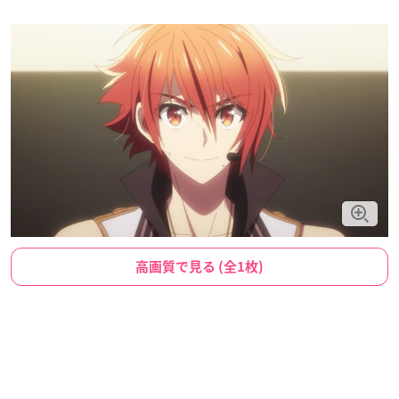
高画質で見る (全1枚)