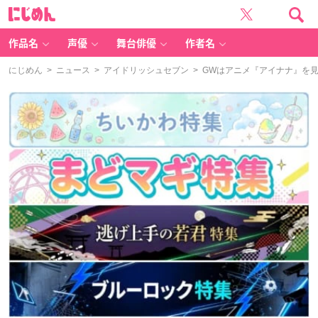
に
じ
め
ん
作品名
声優
舞台俳優
作者名
にじめん
>
ニュース
>
アイドリッシュセブン
> GWはアニメ『アイナナ』を