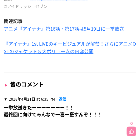
©アイドリッシュセブン
関連記事
アニメ『アイナナ』第16話・第17話は5月19日に一挙放送
『アイナナ』1st LIVEのキービジュアルが解禁！さらにアニメO
STのジャケット＆大ボリュームの内容公開
皆のコメント
2018年4月21日 at 6:35 PM
返信
一挙放送きたーーーーーーー！！
最終回に向けてみんなで一喜一憂すんぞ！！！
0