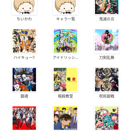
ちいかわ
キャラ一覧
鬼滅の刃
ハイキュー!!
アイドリッシ...
刀剣乱舞
銀魂
暗殺教室
呪術廻戦