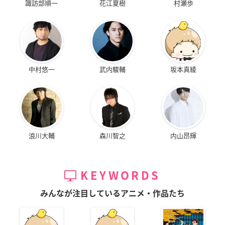
諏訪部順一
花江夏樹
村瀬歩
中村悠一
武内駿輔
坂本真綾
浪川大輔
森川智之
内山昂輝
KEYWORDS
みんなが注目しているアニメ・作品たち