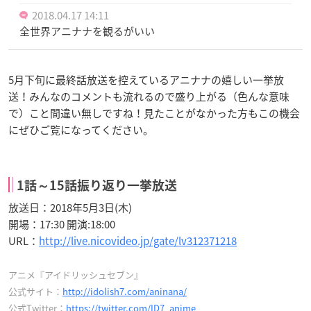
2018.04.17 14:11
全世界アニナナを観るがいい
5月下旬に最終話放送を控えているアニナナの嬉しい一挙放
送！みんなのコメントも流れるので盛り上がる（色んな意味
で）こと間違い無しですね！見たことがなかった方もこの機会
にぜひご覧になってください。
1話～15話振り返り一挙放送
放送日：
2018年5月3日(木)
開場：
17:30
開演:
18:00
URL：
http://live.nicovideo.jp/gate/lv312371218
アニメ『アイドリッシュセブン』
公式サイト：
http://idolish7.com/aninana/
公式Twitter：
https://twitter.com/ID7_anime