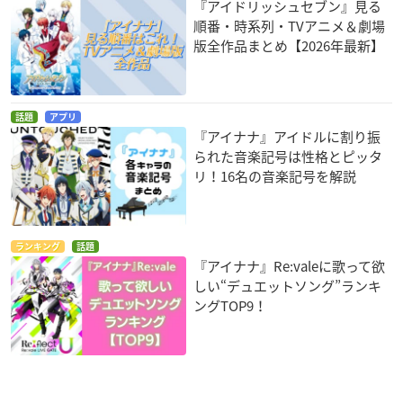
『アイドリッシュセブン』見る
順番・時系列・TVアニメ＆劇場
版全作品まとめ【2026年最新】
話題
アプリ
『アイナナ』アイドルに割り振
られた音楽記号は性格とピッタ
リ！16名の音楽記号を解説
ランキング
話題
『アイナナ』Re:valeに歌って欲
しい“デュエットソング”ランキ
ングTOP9！