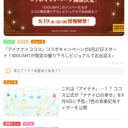
フェア
カフェ
ニュース
「アイナナ×ココス」コラボキャンペーンが8月27日スター
ト！IDOLiSH7が限定の撮り下ろしビジュアルでお出迎え♪
3コメント
まじ？！？！お金なくなる！！
ニュース
これは『アイナナ』…！？ ココ
ス公式が「ナナイロの幸せ」を8
月4日に予告♪ 7色の音楽記号テ
ィザーを公開
劇場アニメ
アニメ