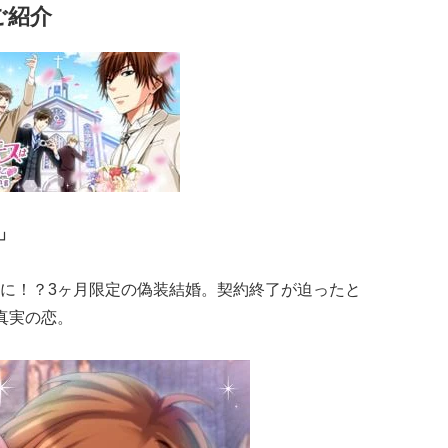
ご紹介
g」
に！？3ヶ月限定の偽装結婚。契約終了が迫ったと
真実の恋。