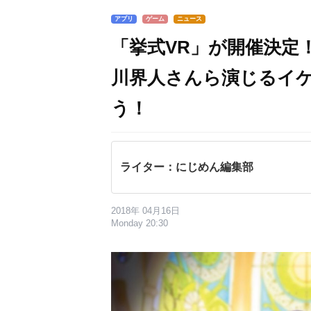
アプリ
ゲーム
ニュース
「挙式VR」が開催決定
川界人さんら演じるイ
う！
ライター：にじめん編集部
2018年 04月16日
Monday 20:30