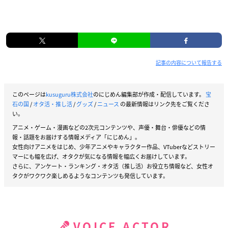
記事の内容について報告する
このページは
kusuguru株式会社
のにじめん編集部が作成・配信しています。
宝
石の国
/
オタ活・推し活
/
グッズ
/
ニュース
の最新情報はリンク先をご覧くださ
い。
アニメ・ゲーム・漫画などの2次元コンテンツや、声優・舞台・俳優などの情
報・話題をお届けする情報メディア「にじめん」。
女性向けアニメをはじめ、少年アニメやキャラクター作品、VTuberなどストリー
マーにも幅を広げ、オタクが気になる情報を幅広くお届けしています。
さらに、アンケート・ランキング・オタ活（推し活）お役立ち情報など、女性オ
タクがワクワク楽しめるようなコンテンツも発信しています。
VOICE ACTOR