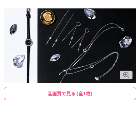
高画質で見る (全1枚)