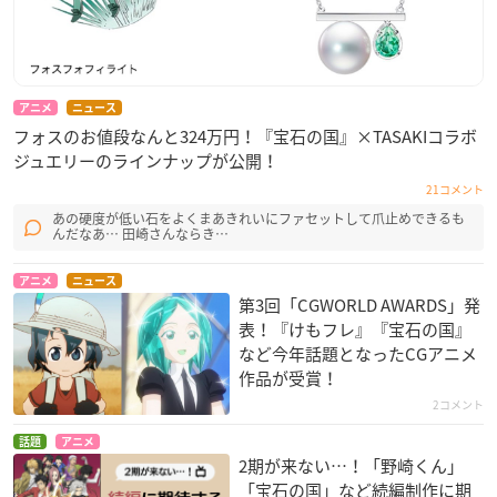
アニメ
ニュース
フォスのお値段なんと324万円！『宝石の国』×TASAKIコラボ
ジュエリーのラインナップが公開！
21コメント
あの硬度が低い石をよくまあきれいにファセットして爪止めできるも
んだなあ… 田崎さんならき…
アニメ
ニュース
第3回「CGWORLD AWARDS」発
表！『けもフレ』『宝石の国』
など今年話題となったCGアニメ
作品が受賞！
2コメント
話題
アニメ
2期が来ない…！「野崎くん」
「宝石の国」など続編制作に期