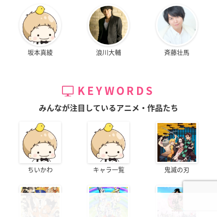
坂本真綾
浪川大輔
斉藤壮馬
KEYWORDS
みんなが注目しているアニメ・作品たち
ちいかわ
キャラ一覧
鬼滅の刃