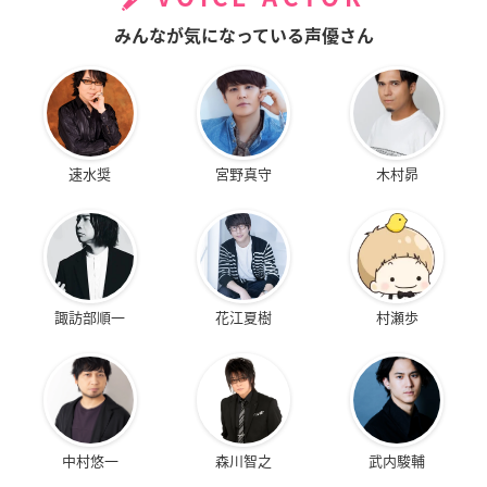
みんなが気になっている声優さん
速水奨
宮野真守
木村昴
諏訪部順一
花江夏樹
村瀬歩
中村悠一
森川智之
武内駿輔