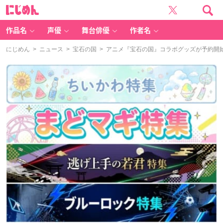
に
じ
め
ん
作品名
声優
舞台俳優
作者名
にじめん
>
ニュース
>
宝石の国
> アニメ『宝石の国』コラボグッズが予約開