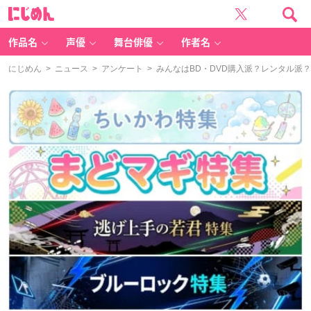
に
じ
め
ん
作品名
声優
舞台俳優
作者名
にじめん
>
ニュース
>
アンケート
> みんなはBD・DVD購入派？レンタル派？