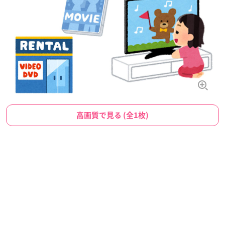
高画質で見る (全1枚)