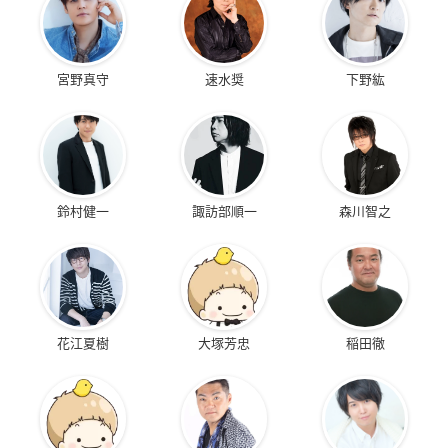
宮野真守
速水奨
下野紘
鈴村健一
諏訪部順一
森川智之
花江夏樹
大塚芳忠
稲田徹