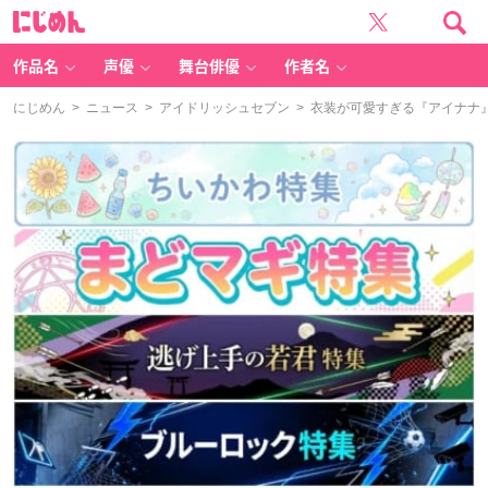
に
じ
め
ん
作品名
声優
舞台俳優
作者名
にじめん
>
ニュース
>
アイドリッシュセブン
> 衣装が可愛すぎる『アイナナ』