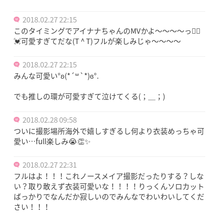
2018.02.27 22:15
このタイミングでアイナナちゃんのMVかよ〜〜〜〜っ🤦‍♀️
💓可愛すぎてだな(T ^ T)フルが楽しみじゃ〜〜〜〜
2018.02.27 22:15
みんな可愛い°ʚ(*´꒳`*)ɞ°.
でも推しの環が可愛すぎて泣けてくる(；＿；)
2018.02.28 09:58
ついに撮影場所海外で嬉しすぎるし何より衣装めっちゃ可
愛い…full楽しみ😭👏✨
2018.02.27 22:31
フルはよ！！！これノースメイア撮影だったりする？しな
い？取り敢えず衣装可愛いな！！！！りっくんソロカット
ばっかりでなんだか寂しいのでみんなでわいわいしてくだ
さい！！！