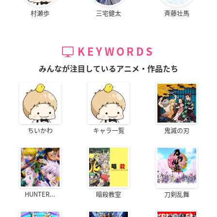
村瀬歩
三宅健太
斉藤壮馬
KEYWORDS
みんなが注目しているアニメ・作品たち
ちいかわ
キャラ一覧
鬼滅の刃
HUNTER...
暗殺教室
刀剣乱舞