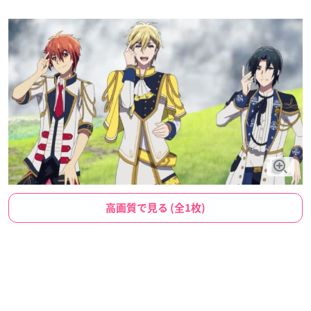
高画質で見る (全1枚)