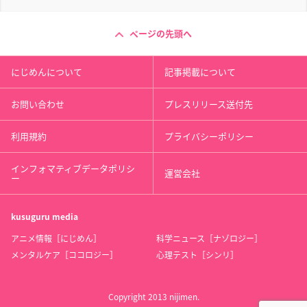
ページの先頭へ
にじめんについて
記事掲載について
お問い合わせ
プレスリリース送付先
利用規約
プライバシーポリシー
インフォマティブデータポリシ
運営会社
ー
kusuguru
media
アニメ情報［にじめん］
科学ニュース［ナゾロジー］
メンタルケア［ココロジー］
心理テスト［シンリ］
Copyright 2013 nijimen.