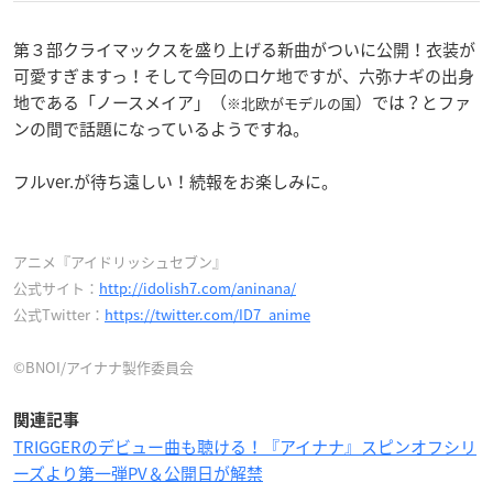
第３部クライマックスを盛り上げる新曲がついに公開！衣装が
可愛すぎますっ！そして今回のロケ地ですが、六弥ナギの出身
地である「ノースメイア」（
）では？とファ
※北欧がモデルの国
ンの間で話題になっているようですね。
フルver.が待ち遠しい！続報をお楽しみに。
アニメ『アイドリッシュセブン』
公式サイト：
http://idolish7.com/aninana/
公式Twitter：
https://twitter.com/ID7_anime
©BNOI/アイナナ製作委員会
関連記事
TRIGGERのデビュー曲も聴ける！『アイナナ』スピンオフシリ
ーズより第一弾PV＆公開日が解禁