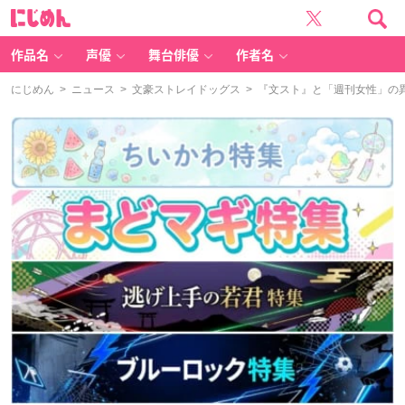
に
じ
め
ん
作品名
声優
舞台俳優
作者名
にじめん
>
ニュース
>
文豪ストレイドッグス
> 『文スト』と「週刊女性」の