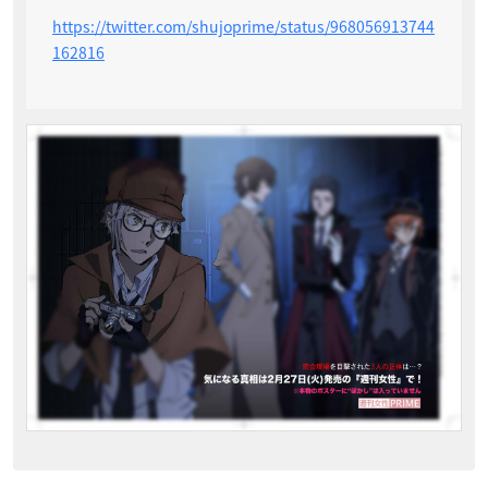
https://twitter.com/shujoprime/status/968056913744
162816