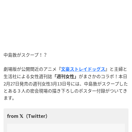
中島敦がスクープ！？
劇場版が公開間近のアニメ
と主婦と
『
文豪ストレイドッグス
』
生活社による女性週刊誌
がまさかのコラボ！本日
「週刊女性」
2月27日発売の週刊女性3月13日号には、中島敦がスクープした
とある３人の密会現場の描き下ろしのポスター付録がついてき
ます。