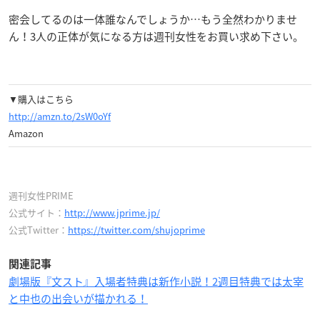
密会してるのは一体誰なんでしょうか…もう全然わかりませ
ん！3人の正体が気になる方は週刊女性をお買い求め下さい。
▼購入はこちら
http://amzn.to/2sW0oYf
Amazon
週刊女性PRIME
公式サイト：
http://www.jprime.jp/
公式Twitter：
https://twitter.com/shujoprime
関連記事
劇場版『文スト』入場者特典は新作小説！2週目特典では太宰
と中也の出会いが描かれる！