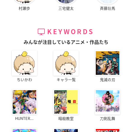
村瀬歩
三宅健太
斉藤壮馬
KEYWORDS
みんなが注目しているアニメ・作品たち
ちいかわ
キャラ一覧
鬼滅の刃
HUNTER...
暗殺教室
刀剣乱舞