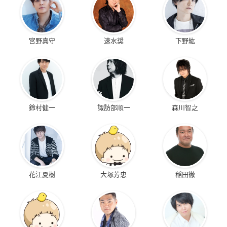
宮野真守
速水奨
下野紘
鈴村健一
諏訪部順一
森川智之
花江夏樹
大塚芳忠
稲田徹