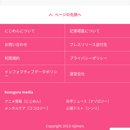
ページの先頭へ
にじめんについて
記事掲載について
お問い合わせ
プレスリリース送付先
利用規約
プライバシーポリシー
インフォマティブデータポリシ
運営会社
ー
kusuguru
media
アニメ情報［にじめん］
科学ニュース［ナゾロジー］
メンタルケア［ココロジー］
心理テスト［シンリ］
Copyright 2013 nijimen.