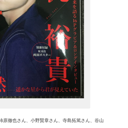
柿原徹也さん、小野賢章さん、寺島拓篤さん、谷山