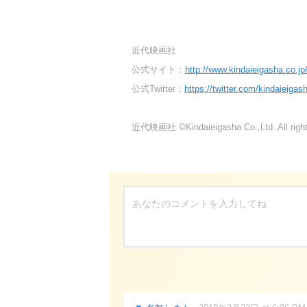
近代映画社
公式サイト：
http://www.kindaieigasha.co.jp
公式Twitter：
https://twitter.com/kindaieigas
近代映画社 ©Kindaieigasha Co.,Ltd. All right