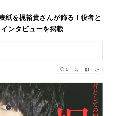
ol.2」表紙を梶裕貴さんが飾る！役者と
るインタビューを掲載
1