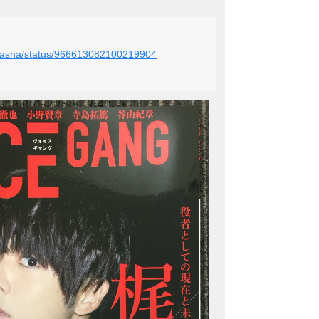
ieigasha/status/966613082100219904