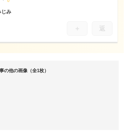
0
みじみ
＋
返
事の他の画像（全1枚）