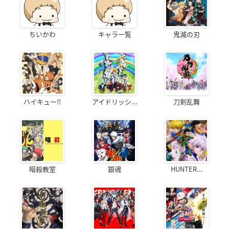
ちいかわ
キャラ一覧
鬼滅の刃
ハイキュー!!
アイドリッシ...
刀剣乱舞
暗殺教室
銀魂
HUNTER...