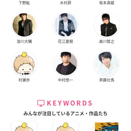
下野紘
木村昴
坂本真綾
浪川大輔
花江夏樹
森川智之
村瀬歩
中村悠一
斉藤壮馬
KEYWORDS
みんなが注目しているアニメ・作品たち