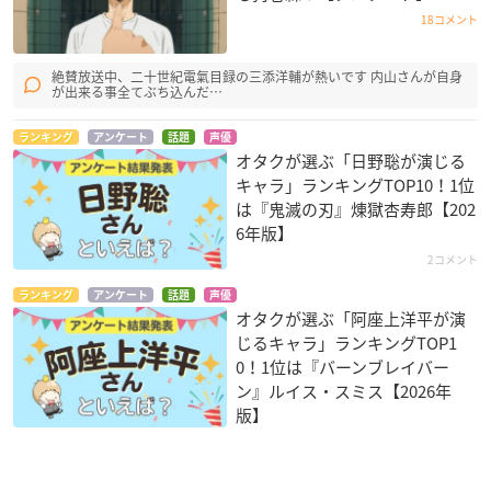
18コメント
絶賛放送中、二十世紀電氣目録の三添洋輔が熱いです 内山さんが自身
が出来る事全てぶち込んだ…
ランキング
アンケート
話題
声優
オタクが選ぶ「日野聡が演じる
キャラ」ランキングTOP10！1位
は『鬼滅の刃』煉󠄁獄杏寿郎【202
6年版】
2コメント
ランキング
アンケート
話題
声優
オタクが選ぶ「阿座上洋平が演
じるキャラ」ランキングTOP1
0！1位は『バーンブレイバー
ン』ルイス・スミス【2026年
版】