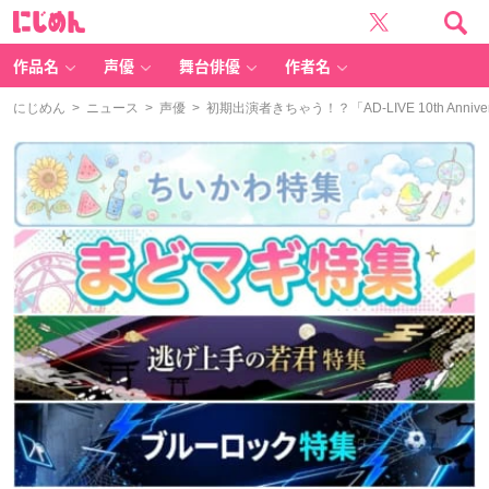
に
じ
め
ん
作品名
声優
舞台俳優
作者名
にじめん
>
ニュース
>
声優
> 初期出演者きちゃう！？「AD-LIVE 10th Ann