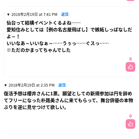
2018年2月19日 at 7:41 PM
返信
仙台って結構イベントくるよね……
愛知住みとしては【例の名古屋飛ばし】で嫉妬しっぱなしだ
よ～！
いいなあ～いいなぁ～……うぅっ……ぐスっ……
※ただのかまってちゃんでした
0
2018年2月19日 at 2:35 PM
返信
復活予想は櫻井さんに1票。願望としての新規参加は円を辞め
てフリーになった朴路美さんに来てもらって、舞台俳優の本物
ぶりを逆に見せつけて欲しい。
0