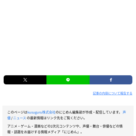
記事の内容について報告する
このページは
kusuguru株式会社
のにじめん編集部が作成・配信しています。
声
優
/
ニュース
の最新情報はリンク先をご覧ください。
アニメ・ゲーム・漫画などの2次元コンテンツや、声優・舞台・俳優などの情
報・話題をお届けする情報メディア「にじめん」。