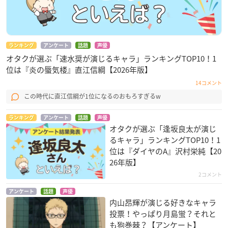
ランキング
アンケート
話題
声優
オタクが選ぶ「速水奨が演じるキャラ」ランキングTOP10！1
位は『炎の蜃気楼』直江信綱【2026年版】
14コメント
この時代に直江信綱が1位になるのおもろすぎるw
ランキング
アンケート
話題
声優
オタクが選ぶ「逢坂良太が演じ
るキャラ」ランキングTOP10！1
位は『ダイヤのA』沢村栄純【20
26年版】
2コメント
アンケート
話題
声優
内山昂輝が演じる好きなキャラ
投票！やっぱり月島蛍？それと
も狗巻棘？【アンケート】