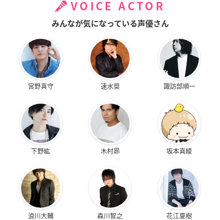
VOICE ACTOR
みんなが気になっている声優さん
宮野真守
速水奨
諏訪部順一
下野紘
木村昴
坂本真綾
浪川大輔
森川智之
花江夏樹