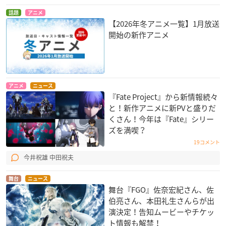
話題
アニメ
【2026年冬アニメ一覧】1月放送
開始の新作アニメ
アニメ
ニュース
『Fate Project』から新情報続々
と！新作アニメに新PVと盛りだ
くさん！今年は『Fate』シリー
ズを満喫？
19コメント
今井祝雄 中田祝夫
舞台
ニュース
舞台『FGO』佐奈宏紀さん、佐
伯亮さん、本田礼生さんらが出
演決定！告知ムービーやチケッ
ト情報も解禁！