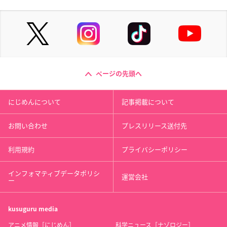
ページの先頭へ
にじめんについて
記事掲載について
お問い合わせ
プレスリリース送付先
利用規約
プライバシーポリシー
インフォマティブデータポリシ
運営会社
ー
kusuguru
media
アニメ情報［にじめん］
科学ニュース［ナゾロジー］