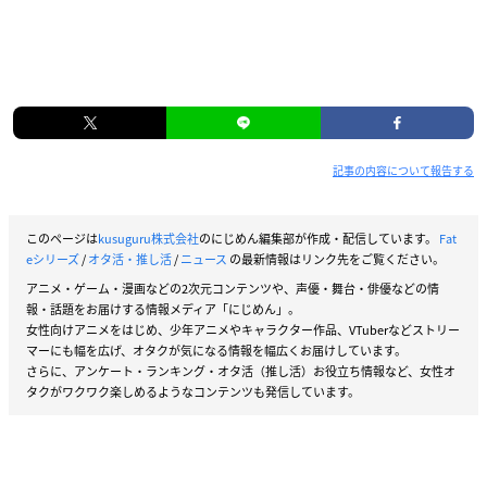
記事の内容について報告する
このページは
kusuguru株式会社
のにじめん編集部が作成・配信しています。
Fat
eシリーズ
/
オタ活・推し活
/
ニュース
の最新情報はリンク先をご覧ください。
アニメ・ゲーム・漫画などの2次元コンテンツや、声優・舞台・俳優などの情
報・話題をお届けする情報メディア「にじめん」。
女性向けアニメをはじめ、少年アニメやキャラクター作品、VTuberなどストリー
マーにも幅を広げ、オタクが気になる情報を幅広くお届けしています。
さらに、アンケート・ランキング・オタ活（推し活）お役立ち情報など、女性オ
タクがワクワク楽しめるようなコンテンツも発信しています。