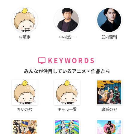
村瀬歩
中村悠一
武内駿輔
KEYWORDS
みんなが注目しているアニメ・作品たち
ちいかわ
キャラ一覧
鬼滅の刃