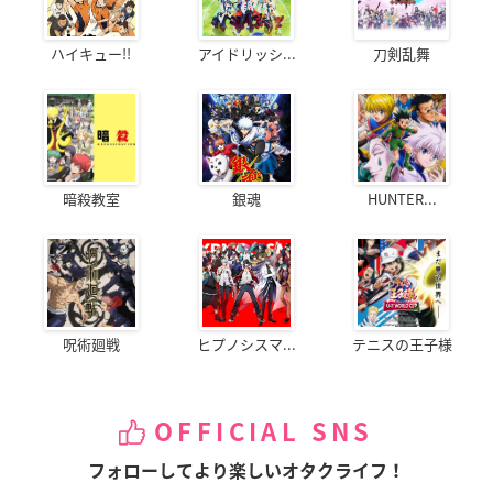
ハイキュー!!
アイドリッシ...
刀剣乱舞
暗殺教室
銀魂
HUNTER...
呪術廻戦
ヒプノシスマ...
テニスの王子様
OFFICIAL SNS
フォローしてより楽しいオタクライフ！