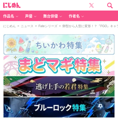
に
じ
め
ん
作品名
声優
舞台俳優
作者名
にじめん
>
ニュース
>
Fateシリーズ
> 卵型から人型に変形！？『FGO』キャ