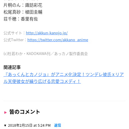
片桐のん：諏訪彩花
松尾真砂：植田圭輔
荘千穂：香里有佐
公式サイト：
http://akkun-kanojo.jp/
公式Twitter：
https://twitter.com/akkano_anime
(c)杜若わか・KADOKAWA刊／あっカノ製作委員会
関連記事
『あっくんとカノジョ』がアニメ化決定！ツンデレ彼氏 x リア
ル天使彼女が繰り広げる恋愛コメディ！
皆のコメント
2018年2月15日 at 5:24 PM
返信