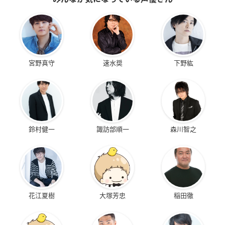
宮野真守
速水奨
下野紘
鈴村健一
諏訪部順一
森川智之
花江夏樹
大塚芳忠
稲田徹