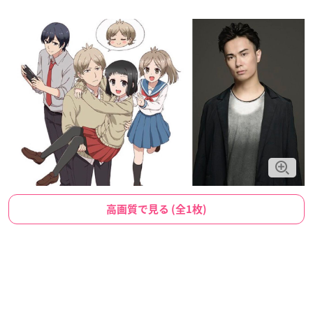
高画質で見る (全1枚)