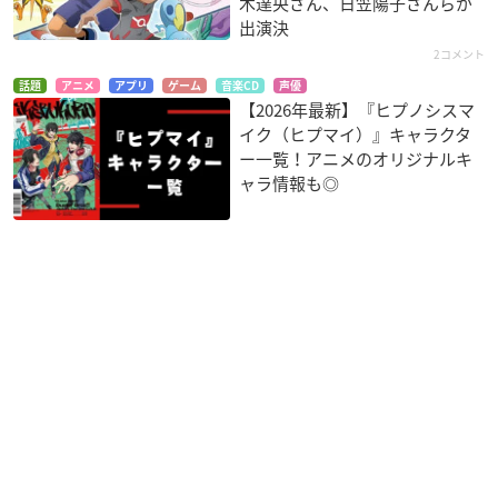
木達央さん、日笠陽子さんらが
出演決
2コメント
話題
アニメ
アプリ
ゲーム
音楽CD
声優
【2026年最新】『ヒプノシスマ
イク（ヒプマイ）』キャラクタ
ー一覧！アニメのオリジナルキ
ャラ情報も◎