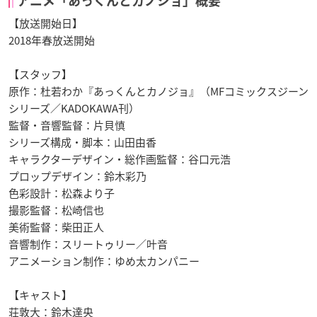
アニメ「あっくんとカノジョ」概要
【放送開始日】
2018年春放送開始
【スタッフ】
原作：杜若わか『あっくんとカノジョ』（MFコミックスジーン
シリーズ／KADOKAWA刊）
監督・音響監督：片貝慎
シリーズ構成・脚本：山田由香
キャラクターデザイン・総作画監督：谷口元浩
プロップデザイン：鈴木彩乃
色彩設計：松森より子
撮影監督：松崎信也
美術監督：柴田正人
音響制作：スリートゥリー／叶音
アニメーション制作：ゆめ太カンパニー
【キャスト】
荘敦大：鈴木達央