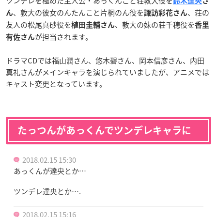
ツンデレを極めた主人公・あっくんこと荘敦大役を
鈴木達央
さ
、敦大の彼女のんたんこと片桐のん役を
、荘の
ん
諏訪彩花さん
友人の松尾真砂役を
、敦大の妹の荘千穂役を
植田圭輔さん
香里
が担当されます。
有佐さん
ドラマCDでは福山潤さん、悠木碧さん、岡本信彦さん、内田
真礼さんがメインキャラを演じられていましたが、アニメでは
キャスト変更となっています。
たっつんがあっくんでツンデレキャラに
2018.02.15 15:30
あっくんが達央とか…
ツンデレ達央とか….
2018.02.15 15:16