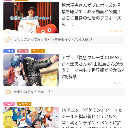
鈴木達央さんがプロポーズの言
葉を囁いてくれる動画が公開！
さらに自身の理想のプロポーズ
も…！
12コメント
うわっさぶって思っちゃう言葉もイケボなら大歓迎
アプリ
ゲーム
ニュース
アプリ『快感フレーズ CLIMAX』
鈴木達央さんx内田雄馬さんが歌
うテーマ曲も！世界観が分かるP
V初解禁
5コメント
たまんねえな！おい！！！
アニメ
ニュース
TVアニメ『ポケモン』ソード＆
シールド編の新ビジュアル公
開！初オンラインイベントに鈴