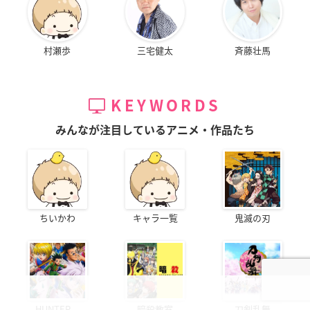
村瀬歩
三宅健太
斉藤壮馬
KEYWORDS
みんなが注目しているアニメ・作品たち
ちいかわ
キャラ一覧
鬼滅の刃
HUNTER...
暗殺教室
刀剣乱舞