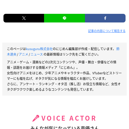
記事の内容について報告する
このページは
kusuguru株式会社
のにじめん編集部が作成・配信しています。
鈴
木達央
/
アニメ
/
ニュース
の最新情報はリンク先をご覧ください。
アニメ・ゲーム・漫画などの2次元コンテンツや、声優・舞台・俳優などの情
報・話題をお届けする情報メディア「にじめん」。
女性向けアニメをはじめ、少年アニメやキャラクター作品、VTuberなどストリー
マーにも幅を広げ、オタクが気になる情報を幅広くお届けしています。
さらに、アンケート・ランキング・オタ活（推し活）お役立ち情報など、女性オ
タクがワクワク楽しめるようなコンテンツも発信しています。
VOICE ACTOR
みんなが気になっている声優さん