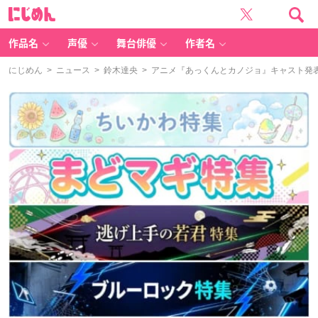
に
じ
め
ん
作品名
声優
舞台俳優
作者名
にじめん
>
ニュース
>
鈴木達央
> アニメ『あっくんとカノジョ』キャスト発