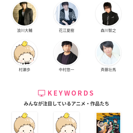
浪川大輔
花江夏樹
森川智之
村瀬歩
中村悠一
斉藤壮馬
KEYWORDS
みんなが注目しているアニメ・作品たち