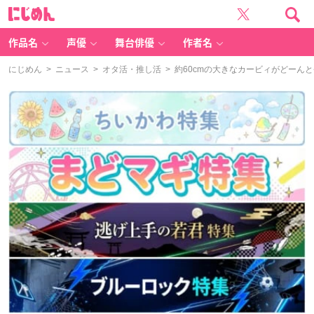
に
じ
め
ん
作品名
声優
舞台俳優
作者名
にじめん
>
ニュース
>
オタ活・推し活
> 約60cmの大きなカービィがどー