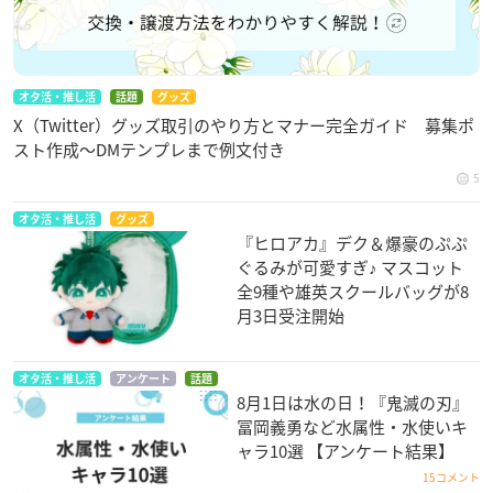
オタ活・推し活
話題
グッズ
X（Twitter）グッズ取引のやり方とマナー完全ガイド 募集ポ
スト作成〜DMテンプレまで例文付き
5
オタ活・推し活
グッズ
『ヒロアカ』デク＆爆豪のぷぷ
ぐるみが可愛すぎ♪ マスコット
全9種や雄英スクールバッグが8
月3日受注開始
オタ活・推し活
アンケート
話題
8月1日は水の日！『鬼滅の刃』
冨岡義勇など水属性・水使いキ
ャラ10選 【アンケート結果】
15コメント