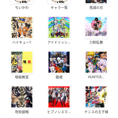
ちいかわ
キャラ一覧
鬼滅の刃
ハイキュー!!
アイドリッシ...
刀剣乱舞
暗殺教室
銀魂
HUNTER...
呪術廻戦
ヒプノシスマ...
テニスの王子様