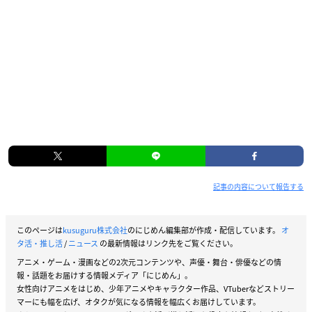
記事の内容について報告する
このページは
kusuguru株式会社
のにじめん編集部が作成・配信しています。
オ
タ活・推し活
/
ニュース
の最新情報はリンク先をご覧ください。
アニメ・ゲーム・漫画などの2次元コンテンツや、声優・舞台・俳優などの情
報・話題をお届けする情報メディア「にじめん」。
女性向けアニメをはじめ、少年アニメやキャラクター作品、VTuberなどストリー
マーにも幅を広げ、オタクが気になる情報を幅広くお届けしています。