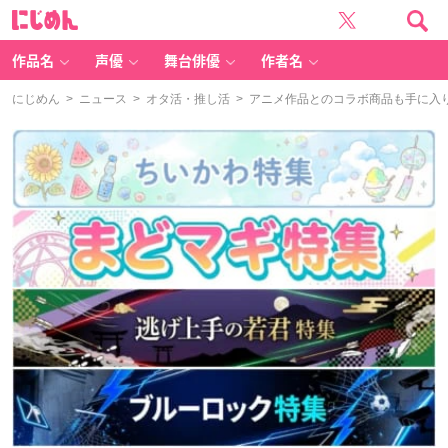
に
じ
め
ん
作品名
声優
舞台俳優
作者名
にじめん
>
ニュース
>
オタ活・推し活
> アニメ作品とのコラボ商品も手に入