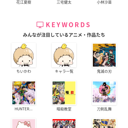
花江夏樹
三宅健太
小林沙苗
KEYWORDS
みんなが注目しているアニメ・作品たち
ちいかわ
キャラ一覧
鬼滅の刃
HUNTER...
暗殺教室
刀剣乱舞