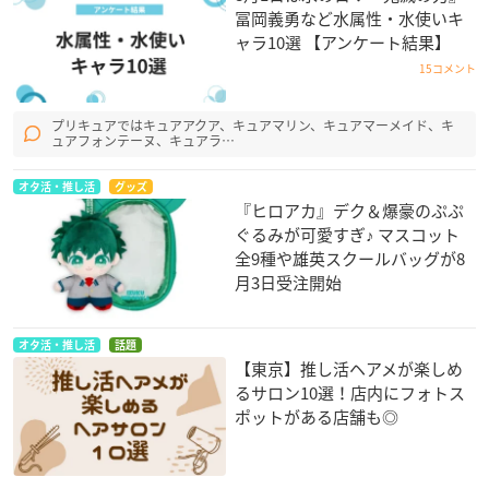
冨岡義勇など水属性・水使いキ
ャラ10選 【アンケート結果】
15コメント
プリキュアではキュアアクア、キュアマリン、キュアマーメイド、キ
ュアフォンテーヌ、キュアラ…
オタ活・推し活
グッズ
『ヒロアカ』デク＆爆豪のぷぷ
ぐるみが可愛すぎ♪ マスコット
全9種や雄英スクールバッグが8
月3日受注開始
オタ活・推し活
話題
【東京】推し活ヘアメが楽しめ
るサロン10選！店内にフォトス
ポットがある店舗も◎