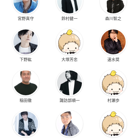
宮野真守
鈴村健一
森川智之
下野紘
大塚芳忠
速水奨
稲田徹
諏訪部順一
村瀬歩