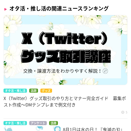
オタ活・推し活の関連ニュースランキング
オタ活・推し活
話題
グッズ
X（Twitter）グッズ取引のやり方とマナー完全ガイド 募集ポ
スト作成〜DMテンプレまで例文付き
5
オタ活・推し活
アンケート
話題
8月1日は水の日！『鬼滅の刃』