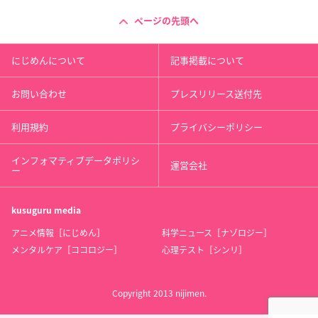
ページの先頭へ
にじめんについて
記事掲載について
お問い合わせ
プレスリリース送付先
利用規約
プライバシーポリシー
インフォマティブデータポリシ
運営会社
ー
kusuguru
media
アニメ情報［にじめん］
科学ニュース［ナゾロジー］
メンタルケア［ココロジー］
心理テスト［シンリ］
Copyright 2013 nijimen.