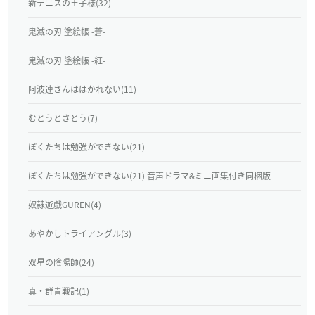
新テニスの王子様(32)
鬼滅の刃 塗絵帳 -蒼-
鬼滅の刃 塗絵帳 -紅-
阿波連さんははかれない(11)
むとうとさとう(7)
ぼくたちは勉強ができない(21)
ぼくたちは勉強ができない(21) 音声ドラマ&ミニ画集付き同梱版
奴隷遊戯GUREN(4)
あやかしトライアングル(3)
双星の陰陽師(24)
真・群青戦記(1)