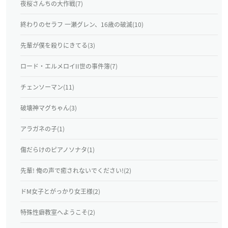
夜桜さんちの大作戦(7)
終わりのセラフ 一瀬グレン、16歳の破滅(10)
先輩が僕を殺りにきてる(3)
ロード・エルメロイII世の事件簿(7)
チェンソーマン(11)
破壊神マグちゃん(3)
アラガネの子(1)
傷だらけのピアノソナタ(1)
先輩! 俺の声で癒されないでください!(2)
ドM女子とがっかり女王様(2)
特殊性癖教室へようこそ(2)