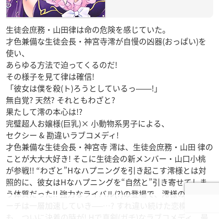
生徒会庶務・山田律は命の危険を感じていた。
才色兼備な生徒会長・神宮寺澪が自慢の凶器(おっぱい)を
使い、
あらゆる方法で迫ってくるのだ!
その様子を見て律は確信!
「彼女は僕を殺(ト)ろうとしているっ――!」
無自覚? 天然? それともわざと?
果たして澪の本心は!?
完璧超人お嬢様(巨乳)× 小動物系男子による、
セクシー & 勘違いラブコメディ!
才色兼備な生徒会長・神宮寺 澪は、生徒会庶務・山田 律の
ことが大大大好き! そこに生徒会の新メンバー・山口小桃
が参戦!! “わざと”Hなハプニングを引き起こす澪様とは対
照的に、彼女はHなハプニングを“自然と”引き寄せてしま
う体質だった!! 強力なライバル(?)の登場で、澪様のアプロ
ーチは一層加速していき──…? すれ違い続けた恋模様に
も、ついに決着の時が! Hで真剣(ガチ)なラブコメディ、最