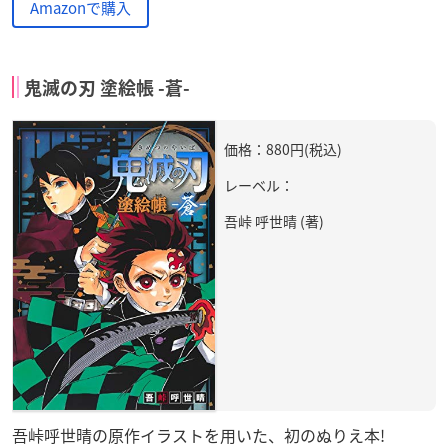
Amazonで購入
鬼滅の刃 塗絵帳 -蒼-
価格：880円(税込)
レーベル：
吾峠 呼世晴 (著)
吾峠呼世晴の原作イラストを用いた、初のぬりえ本!