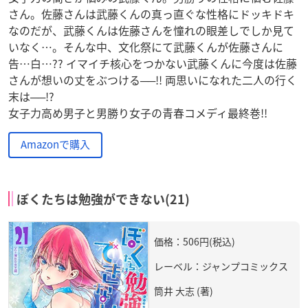
さん。佐藤さんは武藤くんの真っ直ぐな性格にドッキドキ
なのだが、武藤くんは佐藤さんを憧れの眼差しでしか見て
いなく…。そんな中、文化祭にて武藤くんが佐藤さんに
告…白…?? イマイチ核心をつかない武藤くんに今度は佐藤
さんが想いの丈をぶつける──!! 両思いになれた二人の行く
末は──!?
女子力高め男子と男勝り女子の青春コメディ最終巻!!
Amazonで購入
ぼくたちは勉強ができない(21)
価格：506円(税込)
レーベル：ジャンプコミックス
筒井 大志 (著)