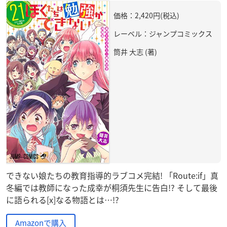
価格：2,420円(税込)
レーベル：ジャンプコミックス
筒井 大志 (著)
できない娘たちの教育指導的ラブコメ完結! 「Route:if」真
冬編では教師になった成幸が桐須先生に告白!? そして最後
に語られる[x]なる物語とは…!?
Amazonで購入