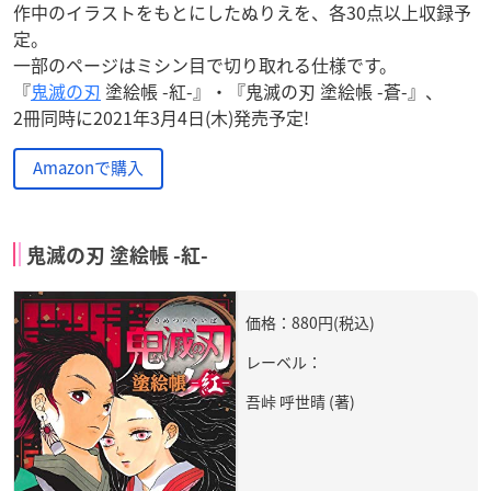
作中のイラストをもとにしたぬりえを、各30点以上収録予
定。
一部のページはミシン目で切り取れる仕様です。
『
鬼滅の刃
塗絵帳 -紅-』・『鬼滅の刃 塗絵帳 -蒼-』、
2冊同時に2021年3月4日(木)発売予定!
Amazonで購入
鬼滅の刃 塗絵帳 -紅-
価格：880円(税込)
レーベル：
吾峠 呼世晴 (著)