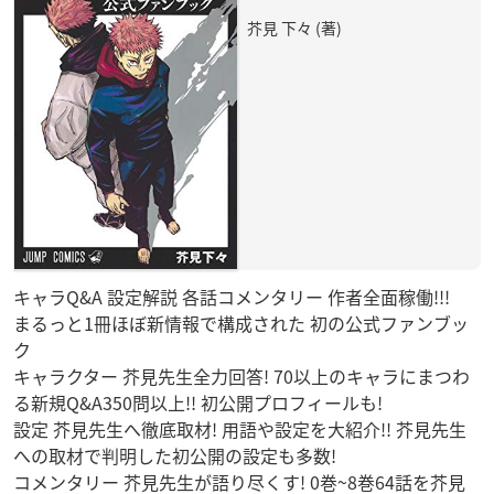
芥見 下々 (著)
キャラQ&A 設定解説 各話コメンタリー 作者全面稼働!!!
まるっと1冊ほぼ新情報で構成された 初の公式ファンブッ
ク
キャラクター 芥見先生全力回答! 70以上のキャラにまつわ
る新規Q&A350問以上!! 初公開プロフィールも!
設定 芥見先生へ徹底取材! 用語や設定を大紹介!! 芥見先生
への取材で判明した初公開の設定も多数!
コメンタリー 芥見先生が語り尽くす! 0巻~8巻64話を芥見