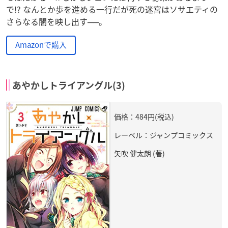
で!? なんとか歩を進める一行だが死の迷宮はソサエティの
さらなる闇を映し出す──。
Amazonで購入
あやかしトライアングル(3)
価格：484円(税込)
レーベル：ジャンプコミックス
矢吹 健太朗 (著)