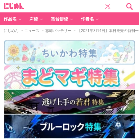
に
じ
め
ん
作品名
声優
舞台俳優
作者名
にじめん
>
ニュース
>
忘却バッテリー
> 【2021年3月4日】本日発売の新