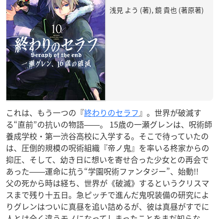
浅見 よう (著), 鏡 貴也 (著原著)
これは、もう一つの『
終わりのセラフ
』。世界が破滅す
る“直前”の抗いの物語――。 15歳の一瀬グレンは、呪術師
養成学校・第一渋谷高校に入学する。そこで待っていたの
は、圧倒的規模の呪術組織『帝ノ鬼』を率いる柊家からの
抑圧、そして、幼き日に想いを寄せ合った少女との再会で
あった――運命に抗う“学園呪術ファンタジー”、始動!!
父の死から時は経ち、世界が《破滅》するというクリスマ
スまで残り十五日。急ピッチで進んだ鬼呪装備の研究によ
りグレンはついに真昼を追い詰めるが、彼は真昼がすでに
人とは全く違うモノになってしまったことをまだ知らな