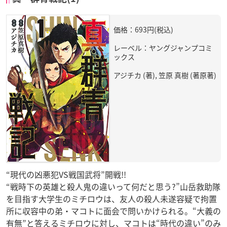
価格：693円(税込)
レーベル：ヤングジャンプコミ
ックス
アジチカ (著), 笠原 真樹 (著原著)
“現代の凶悪犯VS戦国武将”開戦!!
“戦時下の英雄と殺人鬼の違いって何だと思う?”山岳救助隊
を目指す大学生のミチロウは、友人の殺人未遂容疑で拘置
所に収容中の弟・マコトに面会で問いかけられる。“大義の
有無”と答えるミチロウに対し、マコトは“時代の違い”のみ