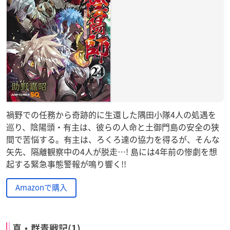
禍野での任務から奇跡的に生還した隅田小隊4人の処遇を
巡り、陰陽頭・有主は、彼らの人命と土御門島の安全の狭
間で苦悩する。有主は、ろくろ達の協力を得るが、そんな
矢先、隔離観察中の4人が脱走…! 島には4年前の惨劇を想
起する緊急事態警報が鳴り響く!!
Amazonで購入
真・群青戦記(1)