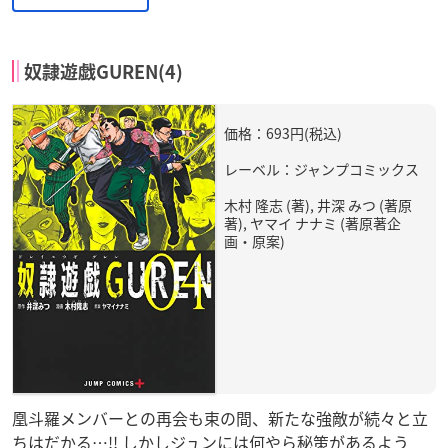
奴隷遊戯GUREN(4)
価格：693円(税込)
レーベル：ジャンプコミックス
木村 隆志 (著), 井深 みつ (著原
著), ヤマイ ナナミ (著原著企
画・原案)
凰斗羅メンバーとの再会も束の間、新たな強敵が続々と立
ちはだかる…!! しかしジュンには何やら秘策があるよう