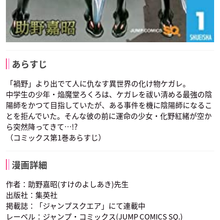
あらすじ
「禍野」より出でて人に仇なす異世界の化け物ケガレ。
中学生の少年・焔魔堂ろくろは、ケガレを祓い清める最強の陰
陽師をかつて目指していたが、ある事件を機に陰陽師になるこ
とを拒んでいた。そんな彼の前に運命の少女・化野紅緒が空か
ら突然降ってきて…!?
（コミックス第1巻あらすじ）
漫画詳細
作者：助野嘉昭(すけのよしあき)先生
出版社：集英社
掲載誌：「ジャンプスクエア」にて連載中
レーベル：ジャンプ・コミックス(JUMP COMICS SQ.)