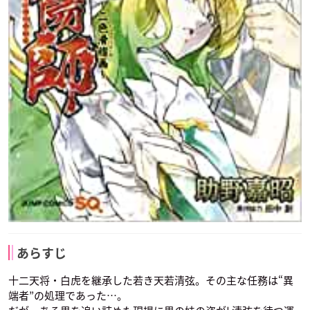
あらすじ
十二天将・白虎を継承した若き天若清弦。その主な任務は“異
端者”の処理であった…。