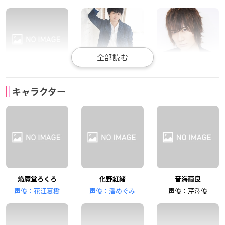
村瀬歩
福山潤
前野智昭
キャラクター
石鏡悠斗
きなこ
椥辻亮悟
浪川大輔
諏訪部順一
石川界人
焔魔堂ろくろ
化野紅緒
音海繭良
土御門有馬
天若清弦
斑鳩士門
声優：花江夏樹
声優：潘めぐみ
声優：芹澤優