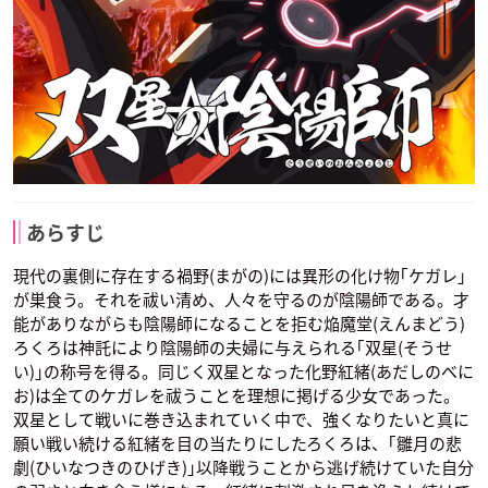
あらすじ
現代の裏側に存在する禍野(まがの)には異形の化け物｢ケガレ｣
が巣食う。それを祓い清め、人々を守るのが陰陽師である。才
能がありながらも陰陽師になることを拒む焔魔堂(えんまどう)
ろくろは神託により陰陽師の夫婦に与えられる｢双星(そうせ
い)｣の称号を得る。同じく双星となった化野紅緒(あだしのべに
お)は全てのケガレを祓うことを理想に掲げる少女であった。
双星として戦いに巻き込まれていく中で、強くなりたいと真に
願い戦い続ける紅緒を目の当たりにしたろくろは、｢雛月の悲
劇(ひいなつきのひげき)｣以降戦うことから逃げ続けていた自分