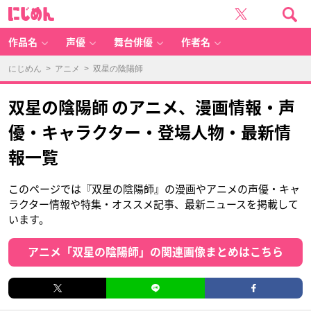
に
じ
め
ん
作品名
声優
舞台俳優
作者名
にじめん
>
アニメ
> 双星の陰陽師
双星の陰陽師 のアニメ、漫画情報・声
優・キャラクター・登場人物・最新情
報一覧
このページでは『双星の陰陽師』の漫画やアニメの声優・キャ
ラクター情報や特集・オススメ記事、最新ニュースを掲載して
います。
アニメ「双星の陰陽師」の関連画像まとめはこちら