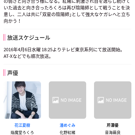
の弱さと向き合う様になる。紅緒に刺激され目を逸らし続けて
いた過去と向き合ったろくろは再び陰陽師として戦うことを決
意し、二人は共に｢双星の陰陽師｣として強大なケガレへと立ち
向かう！
放送スケジュール
2016年4月6日水曜 18:25よりテレビ東京系列にて放送開始。
AT-Xなどでも順次放送。
声優
花江夏樹
潘めぐみ
芹澤優
焔魔堂ろくろ
化野紅緒
音海繭良