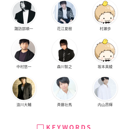
諏訪部順一
花江夏樹
村瀬歩
中村悠一
森川智之
坂本真綾
浪川大輔
斉藤壮馬
内山昂輝
KEYWORDS