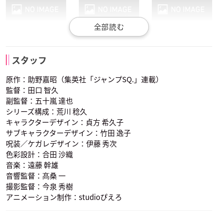
石鏡悠斗
きなこ
椥辻亮悟
スタッフ
声優：村瀬歩
声優：福山潤
声優：前野智昭
原作：助野嘉昭（集英社「ジャンプSQ.」連載）
監督：田口 智久
副監督：五十嵐 達也
シリーズ構成：荒川 稔久
キャラクターデザイン：貞方 希久子
サブキャラクターデザイン：竹田 逸子
呪装／ケガレデザイン：伊藤 秀次
土御門有馬
天若清弦
斑鳩士門
色彩設計：合田 沙織
声優：浪川大輔
声優：諏訪部順一
声優：石川界人
音楽：遠藤 幹雄
音響監督：髙桑 一
撮影監督：今泉 秀樹
アニメーション制作：studioぴえろ