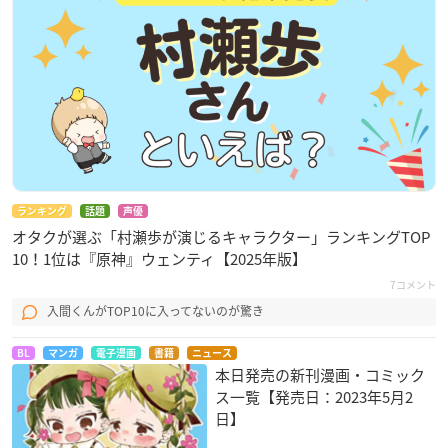
ランキング
話題
声優
オタクが選ぶ「村瀬歩が演じるキャラクター」ランキングTOP
10！1位は『原神』ウェンティ【2025年版】
7コメント
入間くんがTOP10に入ってないのが驚き
BL
マンガ
電子漫画
書籍
ニュース
本日発売の新刊漫画・コミック
ス一覧【発売日：2023年5月2
日】