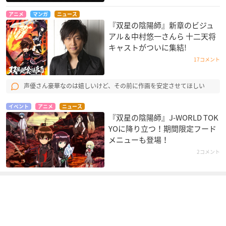
アニメ
マンガ
ニュース
『双星の陰陽師』新章のビジュ
アル＆中村悠一さんら 十二天将
キャストがついに集結!
17コメント
声優さん豪華なのは嬉しいけど、その前に作画を安定させてほしい
イベント
アニメ
ニュース
『双星の陰陽師』J-WORLD TOK
YOに降り立つ！期間限定フード
メニューも登場！
2コメント