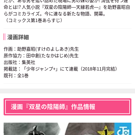
だが、ある男を追い詰めた現場に男の妹の姿が! 清弦を待つ運
命とは!? 人気小説『双星の陰陽師―天縁若虎―』を助野嘉昭自
らがコミカライズ。今に連なる新たな物語、開幕。
（コミックス第1巻あらすじ）
漫画詳細
作画：助野嘉昭(すけのよしあき)先生
原作協力：田中創(たなかはじめ)先生
出版社：集英社
掲載誌：「少年ジャンプ+」にて連載（2018年11月完結）
既刊：全1巻
漫画『双星の陰陽師』作品情報