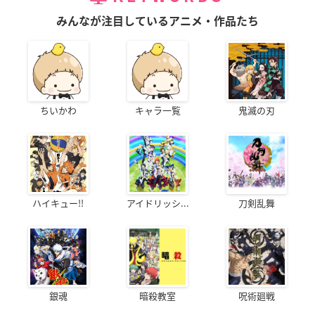
みんなが注目しているアニメ・作品たち
ちいかわ
キャラ一覧
鬼滅の刃
ハイキュー!!
アイドリッシ...
刀剣乱舞
銀魂
暗殺教室
呪術廻戦