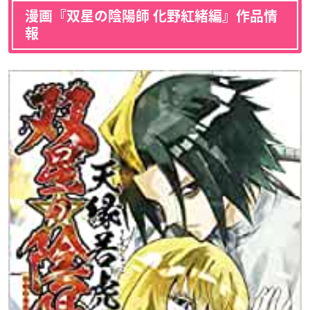
漫画『双星の陰陽師 化野紅緒編』作品情
報