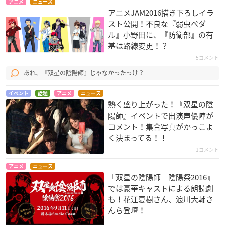
アニメ
ニュース
アニメJAM2016描き下ろしイラ
スト公開！不良な『弱虫ペダ
ル』小野田に、『防衛部』の有
基は路線変更！？
5コメント
あれ、『双星の陰陽師』じゃなかったっけ？
イベント
話題
アニメ
ニュース
熱く盛り上がった！『双星の陰
陽師』イベントで出演声優陣が
コメント！集合写真がかっこよ
く決まってる！！
1コメント
アニメ
ニュース
『双星の陰陽師 陰陽祭2016』
では豪華キャストによる朗読劇
も！花江夏樹さん、浪川大輔さ
んら登壇！