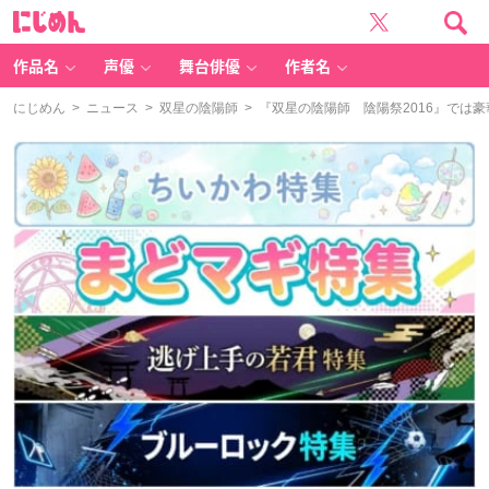
に
じ
め
ん
作品名
声優
舞台俳優
作者名
にじめん
>
ニュース
>
双星の陰陽師
> 『双星の陰陽師 陰陽祭2016』で