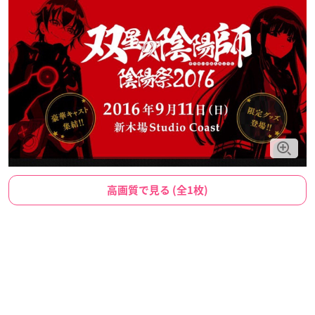
高画質で見る (全1枚)