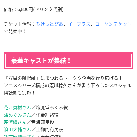
価格：6,800円(ドリンク代別)
チケット情報：
ちけっとぴあ
、
イープラス
、
ローソンチケット
で発売中！
豪華キャストが集結！
『双星の陰陽師』にまつわるトークや企画を繰り広げる！
アニメシリーズ構成の荒川稔久さんが書き下ろしたスペシャル
朗読劇も実施！
花江夏樹さん
／焔魔堂ろくろ役
潘めぐみさん
／化野紅緒役
芹澤優さん
／音海繭良役
浪川大輔さん
／土御門有馬役
諏訪部順一さん
／天若清弦役