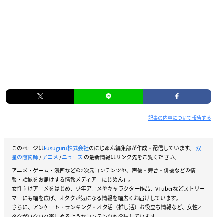
記事の内容について報告する
このページは
kusuguru株式会社
のにじめん編集部が作成・配信しています。
双
星の陰陽師
/
アニメ
/
ニュース
の最新情報はリンク先をご覧ください。
アニメ・ゲーム・漫画などの2次元コンテンツや、声優・舞台・俳優などの情
報・話題をお届けする情報メディア「にじめん」。
女性向けアニメをはじめ、少年アニメやキャラクター作品、VTuberなどストリー
マーにも幅を広げ、オタクが気になる情報を幅広くお届けしています。
さらに、アンケート・ランキング・オタ活（推し活）お役立ち情報など、女性オ
タクがワクワク楽しめるようなコンテンツも発信しています。