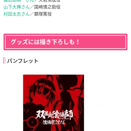
山下大輝さん
／国崎慎之助役
村田太志さん
／額塚篤役
グッズには描き下ろしも！
パンフレット