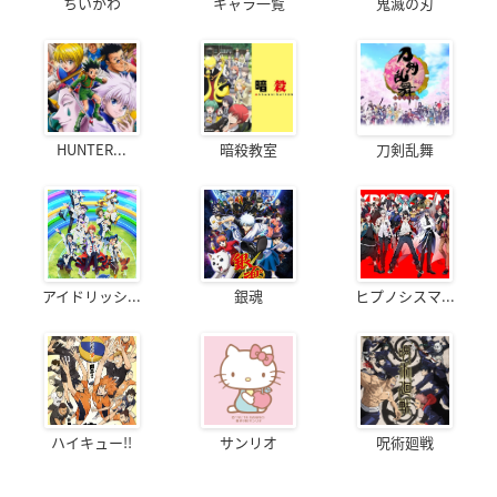
ちいかわ
キャラ一覧
鬼滅の刃
HUNTER...
暗殺教室
刀剣乱舞
アイドリッシ...
銀魂
ヒプノシスマ...
ハイキュー!!
サンリオ
呪術廻戦