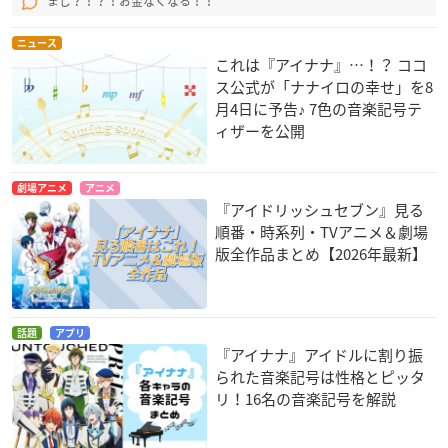
まじ？！？！お金なくなる！！
ニュース
これは『アイナナ』…！？ ココ
ス公式が「ナナイロの幸せ」を8
月4日に予告♪ 7色の音楽記号テ
ィザーを公開
劇場アニメ
アニメ
『アイドリッシュセブン』見る
順番・時系列・TVアニメ＆劇場
版全作品まとめ【2026年最新】
話題
アプリ
『アイナナ』アイドルに割り振
られた音楽記号は性格とピッタ
リ！16名の音楽記号を解説