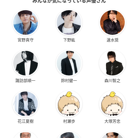
みんなが気になっている声優さん
宮野真守
下野紘
速水奨
諏訪部順一
鈴村健一
森川智之
花江夏樹
村瀬歩
大塚芳忠