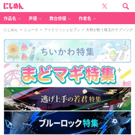
に
じ
め
ん
作品名
声優
舞台俳優
作者名
にじめん
>
ニュース
>
アイドリッシュセブン
> 大和が歌う珠玉のラブソング