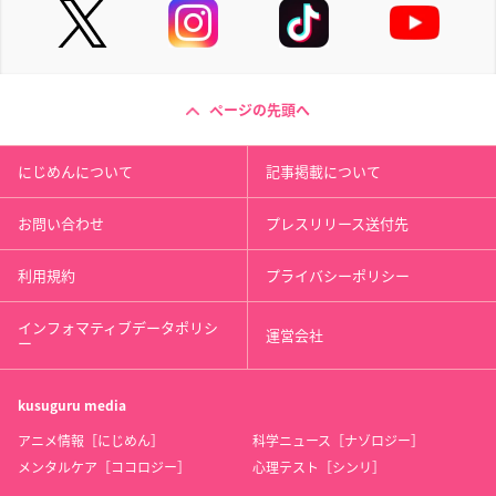
ページの先頭へ
にじめんについて
記事掲載について
お問い合わせ
プレスリリース送付先
利用規約
プライバシーポリシー
インフォマティブデータポリシ
運営会社
ー
kusuguru
media
アニメ情報［にじめん］
科学ニュース［ナゾロジー］
メンタルケア［ココロジー］
心理テスト［シンリ］