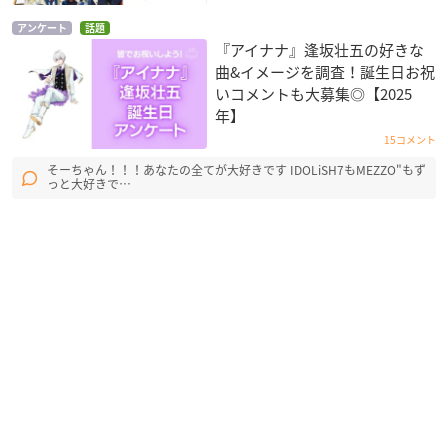
アンケート
話題
『アイナナ』逢坂壮五の好きな
曲&イメージを調査！誕生日お祝
いコメントも大募集◎【2025
年】
15コメント
そーちゃん！！！あなたの全てが大好きです IDOLiSH7もMEZZO"もず
っと大好きで…