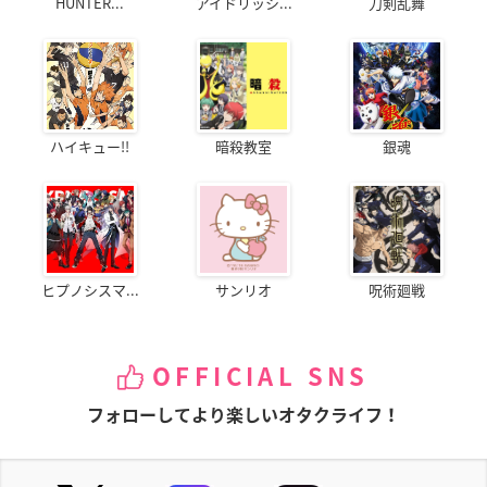
HUNTER...
アイドリッシ...
刀剣乱舞
ハイキュー!!
暗殺教室
銀魂
ヒプノシスマ...
サンリオ
呪術廻戦
OFFICIAL SNS
フォローしてより楽しいオタクライフ！