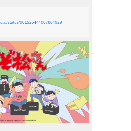
fficial/status/961525444007804929