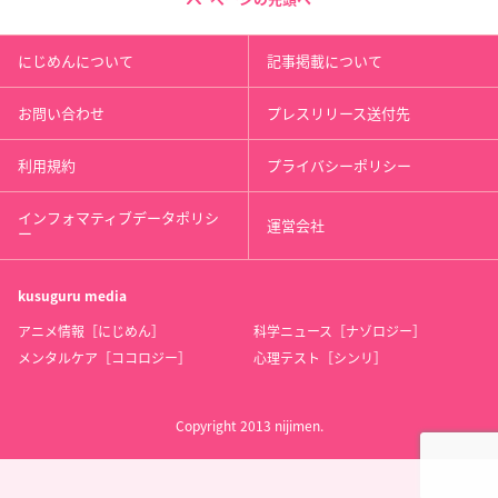
にじめんについて
記事掲載について
お問い合わせ
プレスリリース送付先
利用規約
プライバシーポリシー
インフォマティブデータポリシ
運営会社
ー
kusuguru
media
アニメ情報［にじめん］
科学ニュース［ナゾロジー］
メンタルケア［ココロジー］
心理テスト［シンリ］
Copyright 2013 nijimen.