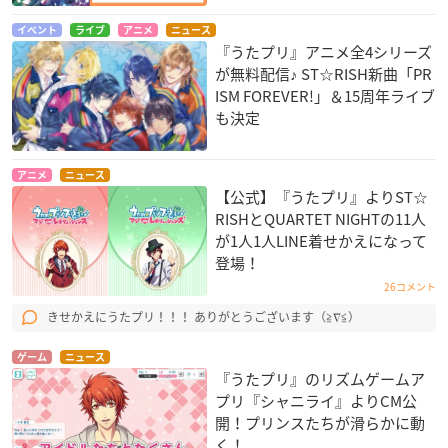
イベント
ライブ
アニメ
ニュース
『うたプリ』アニメ全4シリーズ
が無料配信♪ ST☆RISH新曲「PR
ISM FOREVER!」＆15周年ライブ
も決定
アニメ
ニュース
【公式】『うたプリ』よりST☆
RISHとQUARTET NIGHTの11人
が1人1人LINE着せかえになって
登場！
26コメント
きせかえにうたプリ！！！ ありがとうございます（≧∇≦）
ゲーム
ニュース
『うたプリ』のリズムゲームア
プリ『シャニライ』よりCM公
開！プリンスたちが滑らかに動
く！