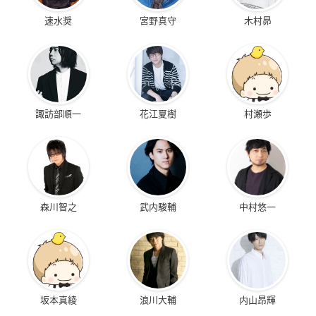
速水奨
宮野真守
木村昴
諏訪部順一
花江夏樹
村瀬歩
森川智之
武内駿輔
中村悠一
坂本真綾
浪川大輔
内山昂輝