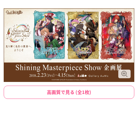
高画質で見る (全1枚)