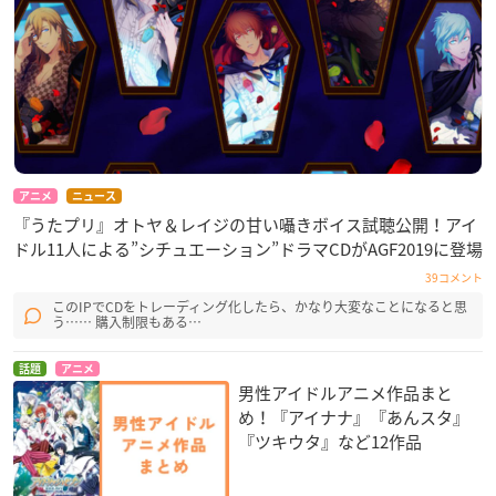
アニメ
ニュース
『うたプリ』オトヤ＆レイジの甘い囁きボイス試聴公開！アイ
ドル11人による”シチュエーション”ドラマCDがAGF2019に登場
39コメント
このIPでCDをトレーディング化したら、かなり大変なことになると思
う…… 購入制限もある…
話題
アニメ
男性アイドルアニメ作品まと
め！『アイナナ』『あんスタ』
『ツキウタ』など12作品