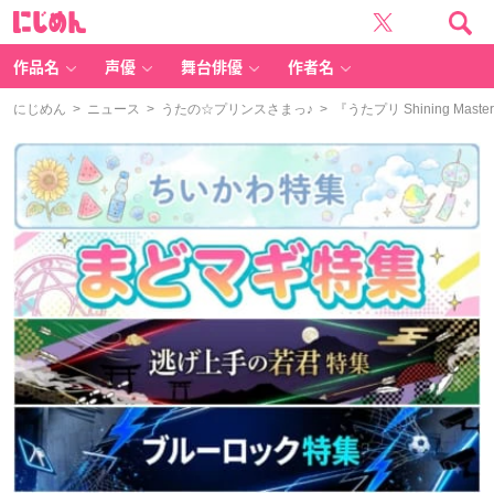
に
じ
め
ん
作品名
声優
舞台俳優
作者名
にじめん
>
ニュース
>
うたの☆プリンスさまっ♪
> 『うたプリ Shining M