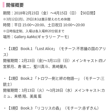
開催概要
期間：2018年2月23日（金）〜4月15日（日）【50日間】
※3月12日(月)、29日(木)は展示替えのため休館
時間：平日 15:00〜20:00、土日祝日 10:00〜20:00
※日時指定制、入場は各入場枠20分前まで
場所：Gallery AaMo(ギャラリー アーモ)
・【1期】 Book.1 「Lost Alice」（モチーフ:不思議の国のアリ
ス）
開催期間：2月23日（金)〜3月11日（日）メインキャスト:四ノ
宮那月、寿 嶺二、聖川真斗、黒崎蘭丸
・【2期】 Book.2 「トロワ―剣と絆の物語―」（モチーフ:三
銃士）
開催期間：3月13日（火）〜3月28日（水）メインキャスト:カ
ミュ、来栖 翔、美風 藍
・【3期】 Book.3 「リコリスの森」（モチーフ:赤ずきん）