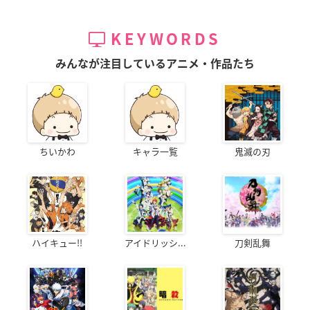
KEYWORDS
みんなが注目しているアニメ・作品たち
ちいかわ
キャラ一覧
鬼滅の刃
ハイキュー!!
アイドリッシ...
刀剣乱舞