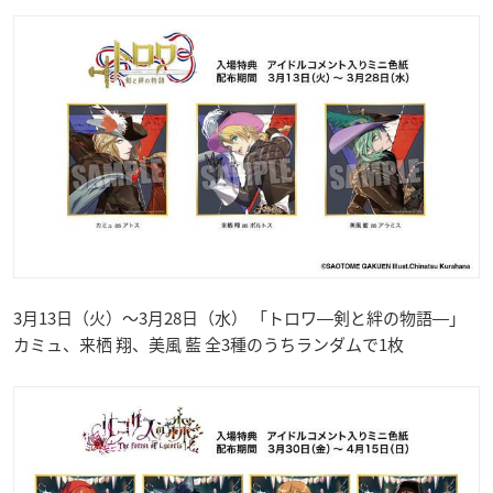
3月13日（火）〜3月28日（水） 「トロワ―剣と絆の物語―」
カミュ、来栖 翔、美風 藍 全3種のうちランダムで1枚