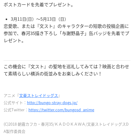
ポストカードを先着でプレゼント。
3月11日(日）～5月13日（日）
恋愛歌、または『文スト』のキャラクターの短歌の投稿企画に
参加で、春河35描き下ろし「与謝野晶子」缶バッジを先着でプ
レゼント。
この機会に『文スト』の聖地を巡礼してみては？映画と合わせ
て素晴らしい横浜の街並みをお楽しみください！
アニメ『
文豪ストレイドッグス
』
公式サイト：
http://bungo-stray-dogs.jp/
公式Twitter：
https://twitter.com/bungosd_anime
(C)2018 朝霧カフカ・春河35/ＫＡＤＯＫＡＷＡ/文豪ストレイドッグスD
A製作委員会