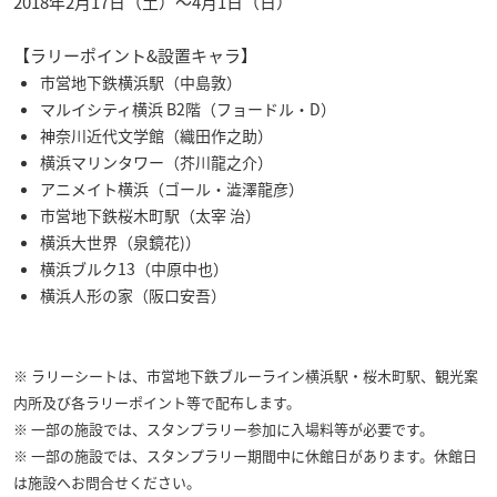
2018年2月17日（土）〜4月1日（日）
【ラリーポイント&設置キャラ】
市営地下鉄横浜駅（中島敦）
マルイシティ横浜 B2階（フョードル・D）
神奈川近代文学館（織田作之助）
横浜マリンタワー（芥川龍之介）
アニメイト横浜（ゴール・澁澤龍彦）
市営地下鉄桜木町駅（太宰 治）
横浜大世界（泉鏡花)）
横浜ブルク13（中原中也）
横浜人形の家（阪口安吾）
※ ラリーシートは、市営地下鉄ブルーライン横浜駅・桜木町駅、観光案
内所及び各ラリーポイント等で配布します。
※ 一部の施設では、スタンプラリー参加に入場料等が必要です。
※ 一部の施設では、スタンプラリー期間中に休館日があります。休館日
は施設へお問合せください。