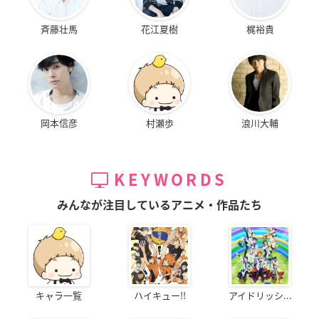
斉藤壮馬
花江夏樹
梶裕貴
岡本信彦
村瀬歩
浪川大輔
KEYWORDS
みんなが注目しているアニメ・作品たち
キャラ一覧
ハイキュー!!
アイドリッシ...