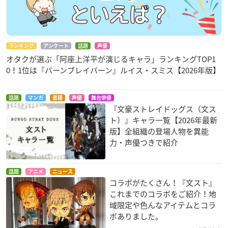
ランキング
アンケート
話題
声優
オタクが選ぶ「阿座上洋平が演じるキャラ」ランキングTOP1
0！1位は『バーンブレイバーン』ルイス・スミス【2026年版】
話題
マンガ
書籍
声優
舞台俳優
『文豪ストレイドッグス（文ス
ト）』キャラ一覧【2026年最新
版】全組織の登場人物を異能
力・声優つきで紹介
話題
アニメ
ニュース
コラボがたくさん！『文スト』
これまでのコラボをご紹介！地
域限定や色んなアイテムとコラ
ボありました。