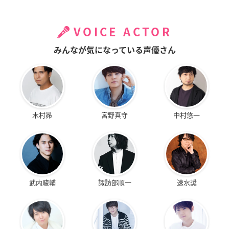
VOICE ACTOR
みんなが気になっている声優さん
木村昴
宮野真守
中村悠一
武内駿輔
諏訪部順一
速水奨