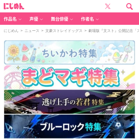
に
じ
め
ん
作品名
声優
舞台俳優
作者名
にじめん
>
ニュース
>
文豪ストレイドッグス
> 劇場版『文スト』公開記念「ス