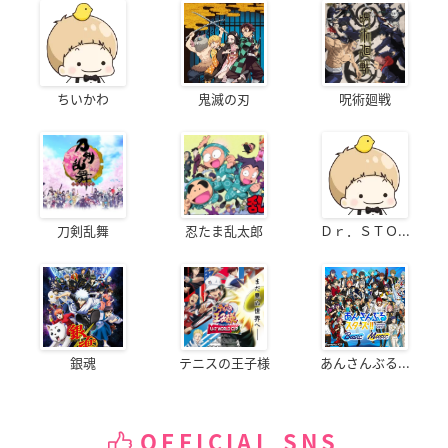
ちいかわ
鬼滅の刃
呪術廻戦
刀剣乱舞
忍たま乱太郎
Ｄｒ．ＳＴＯ...
銀魂
テニスの王子様
あんさんぶる...
OFFICIAL SNS