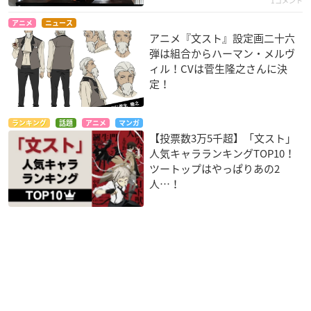
1コメント
アニメ
ニュース
アニメ『文スト』設定画二十六
弾は組合からハーマン・メルヴ
ィル！CVは菅生隆之さんに決
定！
ランキング
話題
アニメ
マンガ
【投票数3万5千超】「文スト」
人気キャラランキングTOP10！
ツートップはやっぱりあの2
人…！