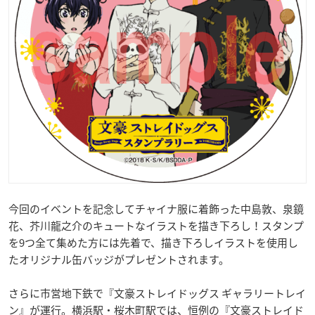
今回のイベントを記念してチャイナ服に着飾った中島敦、泉鏡
花、芥川龍之介のキュートなイラストを描き下ろし！スタンプ
を9つ全て集めた方には先着で、描き下ろしイラストを使用し
たオリジナル缶バッジがプレゼントされます。
さらに市営地下鉄で『文豪ストレイドッグス ギャラリートレイ
ン』が運行。横浜駅・桜木町駅では、恒例の『文豪ストレイド