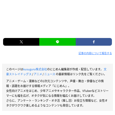
記事の内容について報告する
このページは
kusuguru株式会社
のにじめん編集部が作成・配信しています。
文
豪ストレイドッグス
/
アニメ
/
ニュース
の最新情報はリンク先をご覧ください。
アニメ・ゲーム・漫画などの2次元コンテンツや、声優・舞台・俳優などの情
報・話題をお届けする情報メディア「にじめん」。
女性向けアニメをはじめ、少年アニメやキャラクター作品、VTuberなどストリー
マーにも幅を広げ、オタクが気になる情報を幅広くお届けしています。
さらに、アンケート・ランキング・オタ活（推し活）お役立ち情報など、女性オ
タクがワクワク楽しめるようなコンテンツも発信しています。