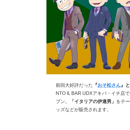
前回大好評だった
『
おそ松さん
』と
NTO IL BAR UDXアキバ・イ
プン。
「イタリアの伊達男」
をテー
ッズなどが販売されます。