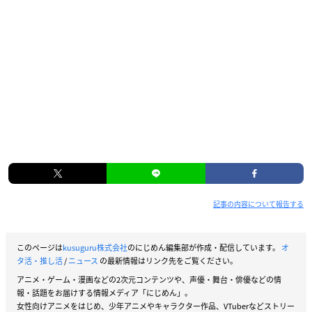
記事の内容について報告する
このページは
kusuguru株式会社
のにじめん編集部が作成・配信しています。
オ
タ活・推し活
/
ニュース
の最新情報はリンク先をご覧ください。
アニメ・ゲーム・漫画などの2次元コンテンツや、声優・舞台・俳優などの情
報・話題をお届けする情報メディア「にじめん」。
女性向けアニメをはじめ、少年アニメやキャラクター作品、VTuberなどストリー