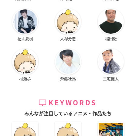
花江夏樹
大塚芳忠
稲田徹
村瀬歩
斉藤壮馬
三宅健太
KEYWORDS
みんなが注目しているアニメ・作品たち