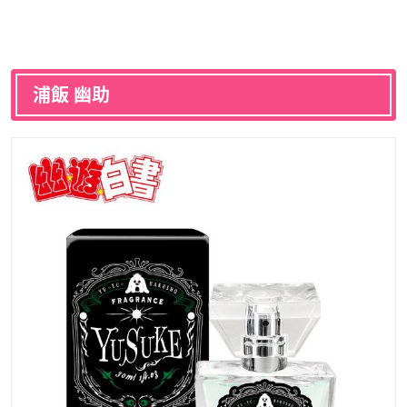
浦飯 幽助