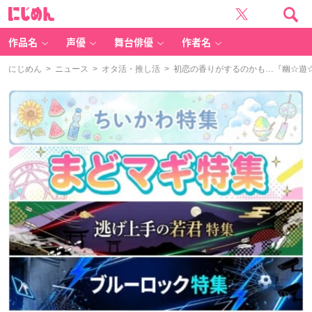
に
じ
め
ん
作品名
声優
舞台俳優
作者名
にじめん
>
ニュース
>
オタ活・推し活
> 初恋の香りがするのかも…『幽☆遊