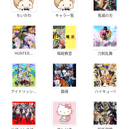
ちいかわ
キャラ一覧
鬼滅の刃
HUNTER...
暗殺教室
刀剣乱舞
アイドリッシ...
銀魂
ハイキュー!!