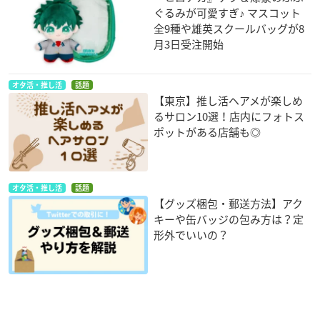
ぐるみが可愛すぎ♪ マスコット
全9種や雄英スクールバッグが8
月3日受注開始
オタ活・推し活
話題
【東京】推し活ヘアメが楽しめ
るサロン10選！店内にフォトス
ポットがある店舗も◎
オタ活・推し活
話題
【グッズ梱包・郵送方法】アク
キーや缶バッジの包み方は？定
形外でいいの？