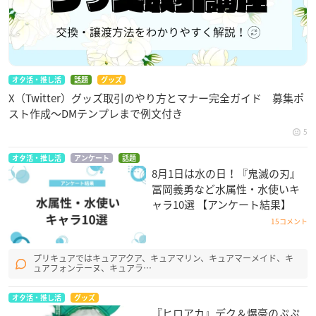
オタ活・推し活
話題
グッズ
X（Twitter）グッズ取引のやり方とマナー完全ガイド 募集ポ
スト作成〜DMテンプレまで例文付き
5
オタ活・推し活
アンケート
話題
8月1日は水の日！『鬼滅の刃』
冨岡義勇など水属性・水使いキ
ャラ10選 【アンケート結果】
15コメント
プリキュアではキュアアクア、キュアマリン、キュアマーメイド、キ
ュアフォンテーヌ、キュアラ…
オタ活・推し活
グッズ
『ヒロアカ』デク＆爆豪のぷぷ