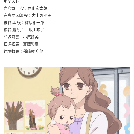
キャスト
鹿島竜一 役：西山宏太朗
鹿島虎太郎 役：古木のぞみ
狼谷 隼 役：梅原裕一郎
狼谷 鷹 役：三瓶由布子
熊塚奇凛：小原好美
狸塚拓馬：齋藤彩夏
狸塚数馬：種崎敦美 他