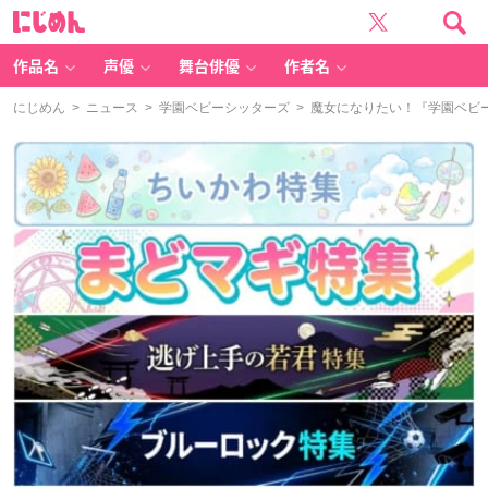
に
じ
め
ん
作品名
声優
舞台俳優
作者名
にじめん
>
ニュース
>
学園ベビーシッターズ
> 魔女になりたい！『学園ベビ