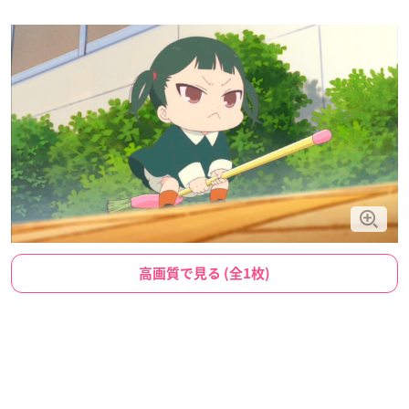
高画質で見る (全1枚)