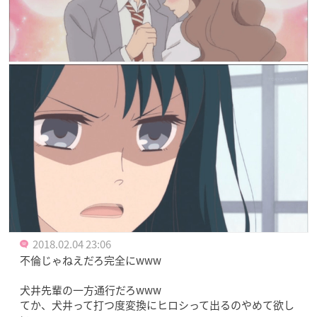
2018.02.04 23:06
不倫じゃねえだろ完全にwww
犬井先輩の一方通行だろwww
てか、犬井って打つ度変換にヒロシって出るのやめて欲し