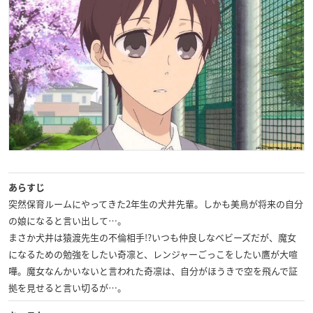
あらすじ
突然保育ルームにやってきた2年生の犬井先輩。しかも美鳥が将来の自分
の娘になると言い出して…。
まさか犬井は猿渡先生の不倫相手!?いつも仲良しなベビーズだが、魔女
になるための勉強をしたい奇凛と、レンジャーごっこをしたい鷹が大喧
嘩。魔女なんかいないと言われた奇凛は、自分がほうきで空を飛んで証
拠を見せると言い切るが…。