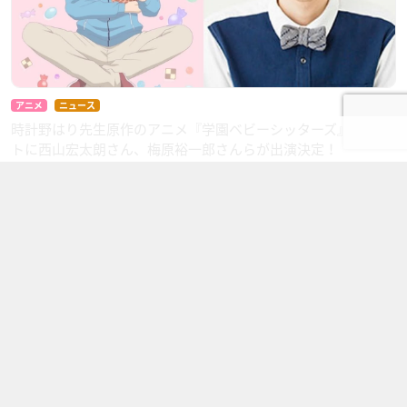
アニメ
ニュース
時計野はり先生原作のアニメ『学園ベビーシッターズ』キャス
トに西山宏太朗さん、梅原裕一郎さんらが出演決定！
13コメント
今ならA3の皆木綴役が有名だよね かく言う私もそれで知りました
アニメ
ニュース
『学園ベビーシッターズ』​追加
キャストは細谷佳正さん！西山
宏太朗​さん&梅原裕一郎​さん出演
のキャストイベントも開催
5コメント
西山くんとうめめがシナモンとポムポムプリンとたわむれるとか最高
じゃんそれ