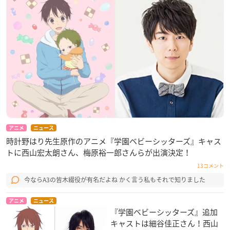
アニメ
ニュース
時計野はり先生原作のアニメ『学園ベビーシッターズ』キャス
トに西山宏太朗さん、梅原裕一郎さんらが出演決定！
13コメント
今ならA3の皆木綴役が有名だよね かく言う私もそれで知りました
アニメ
ニュース
『学園ベビーシッターズ』​追加
キャストは細谷佳正さん！西山