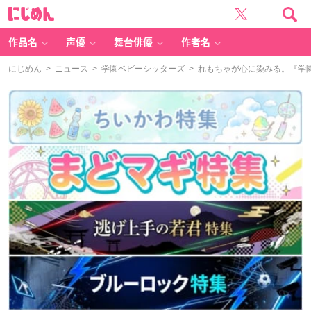
に
じ
め
ん
作品名
声優
舞台俳優
作者名
にじめん
>
ニュース
>
学園ベビーシッターズ
> れもちゃが心に染みる。『学