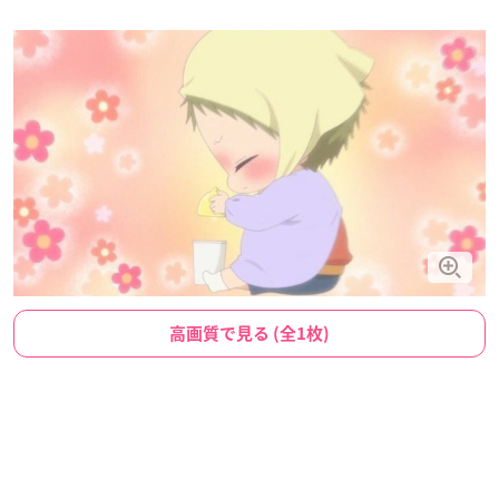
高画質で見る (全1枚)