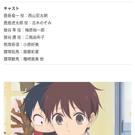
キャスト
鹿島竜一 役：西山宏太朗
鹿島虎太郎 役：古木のぞみ
狼谷 隼 役：梅原裕一郎
狼谷 鷹 役：三瓶由布子
熊塚奇凛：小原好美
狸塚拓馬：齋藤彩夏
狸塚数馬：種崎敦美 他