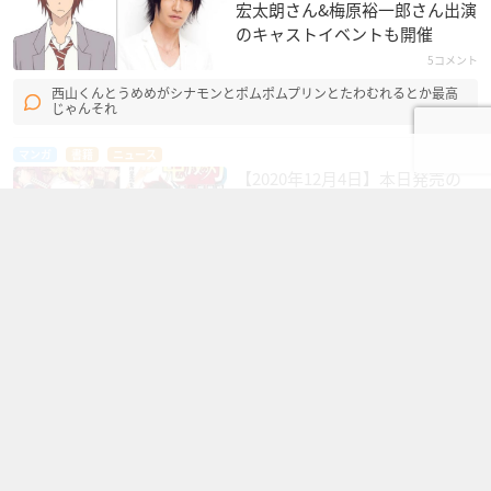
宏太朗​さん&梅原裕一郎​さん出演
のキャストイベントも開催
5コメント
西山くんとうめめがシナモンとポムポムプリンとたわむれるとか最高
じゃんそれ
マンガ
書籍
ニュース
【2020年12月4日】本日発売の
新刊一覧【漫画・コミックス】
話題
アニメ
バブみ摂取で現実逃避！赤ちゃ
んが出るアニメ【5選】