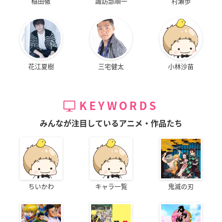
稲田徹
諏訪部順一
村瀬歩
花江夏樹
三宅健太
小林沙苗
KEYWORDS
みんなが注目しているアニメ・作品たち
ちいかわ
キャラ一覧
鬼滅の刃