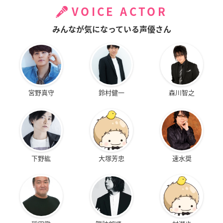
VOICE ACTOR
みんなが気になっている声優さん
宮野真守
鈴村健一
森川智之
下野紘
大塚芳忠
速水奨