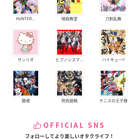
HUNTER...
暗殺教室
刀剣乱舞
サンリオ
ヒプノシスマ...
ハイキュー!!
銀魂
呪術廻戦
テニスの王子様
OFFICIAL SNS
フォローしてより楽しいオタクライフ！