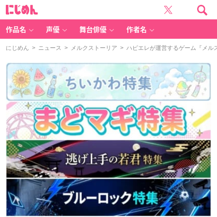
に
じ
め
ん
作品名
声優
舞台俳優
作者名
にじめん
>
ニュース
>
メルクストーリア
> ハピエレが運営するゲーム『メル