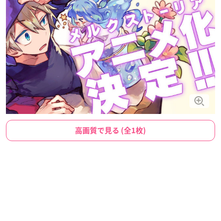
高画質で見る (全1枚)