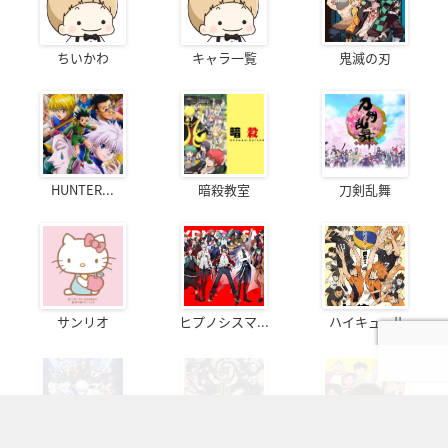
ちいかわ
キャラ一覧
鬼滅の刃
HUNTER...
暗殺教室
刀剣乱舞
サンリオ
ヒプノシスマ...
ハイキュー!!