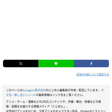
記事の内容について報告する
このページは
kusuguru株式会社
のにじめん編集部が作成・配信しています。
オ
タ活・推し活
/
ニュース
の最新情報はリンク先をご覧ください。
アニメ・ゲーム・漫画などの2次元コンテンツや、声優・舞台・俳優などの情
報・話題をお届けする情報メディア「にじめん」。
女性向けアニメをはじめ、少年アニメやキャラクター作品、VTuberなどストリー