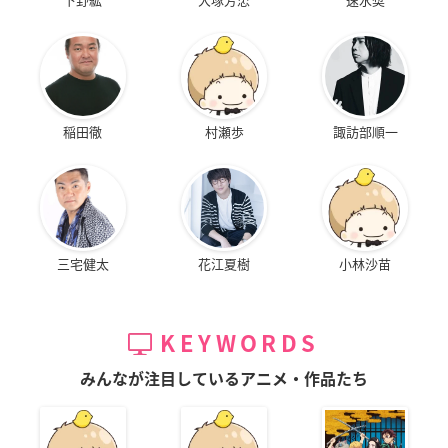
稲田徹
村瀬歩
諏訪部順一
三宅健太
花江夏樹
小林沙苗
KEYWORDS
みんなが注目しているアニメ・作品たち