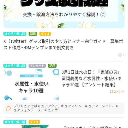
オタ活・推し活
話題
グッズ
X（Twitter）グッズ取引のやり方とマナー完全ガイド 募集ポ
スト作成〜DMテンプレまで例文付き
5
オタ活・推し活
アンケート
話題
8月1日は水の日！『鬼滅の刃』
冨岡義勇など水属性・水使いキ
ャラ10選 【アンケート結果】
15コメント
プリキュアではキュアアクア、キュアマリン、キュアマーメイド、キ
ュアフォンテーヌ、キュアラ…
オタ活・推し活
グッズ