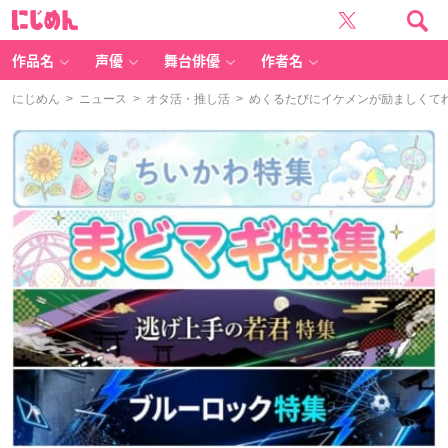
に
じ
め
ん
作品名
声優
舞台俳優
作者名
にじめん
>
ニュース
>
オタ活・推し活
> めくるたびにイケメンが励ましくて