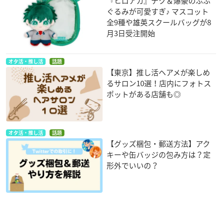
『ヒロアカ』デク＆爆豪のぷぷ
ぐるみが可愛すぎ♪ マスコット
全9種や雄英スクールバッグが8
月3日受注開始
オタ活・推し活
話題
【東京】推し活ヘアメが楽しめ
るサロン10選！店内にフォトス
ポットがある店舗も◎
オタ活・推し活
話題
【グッズ梱包・郵送方法】アク
キーや缶バッジの包み方は？定
形外でいいの？