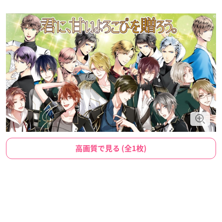
高画質で見る (全1枚)