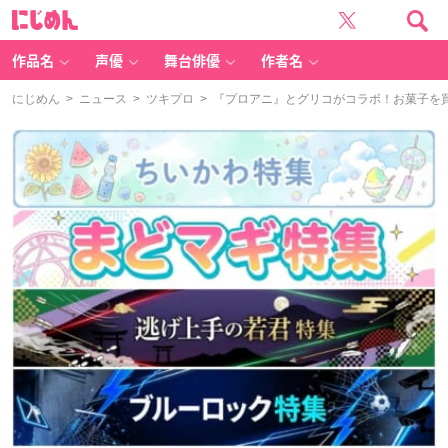
に
じ
め
ん
作品名
声優
舞台俳優
作者名
にじめん
>
ニュース
>
ツキプロ
> 『プロアニ』とグリコがコラボ！お菓子を買って