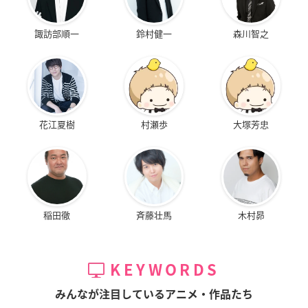
諏訪部順一
鈴村健一
森川智之
花江夏樹
村瀬歩
大塚芳忠
稲田徹
斉藤壮馬
木村昴
KEYWORDS
みんなが注目しているアニメ・作品たち