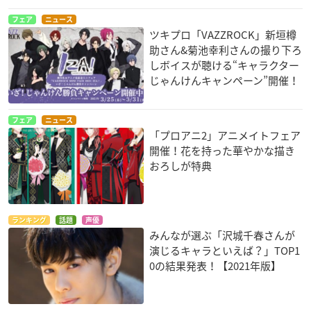
フェア
ニュース
ツキプロ「VAZZROCK」新垣樽
助さん&菊池幸利さんの撮り下ろ
しボイスが聴ける“キャラクター
じゃんけんキャンペーン”開催！
フェア
ニュース
「プロアニ2」アニメイトフェア
開催！花を持った華やかな描き
おろしが特典
ランキング
話題
声優
みんなが選ぶ「沢城千春さんが
演じるキャラといえば？」TOP1
0の結果発表！【2021年版】