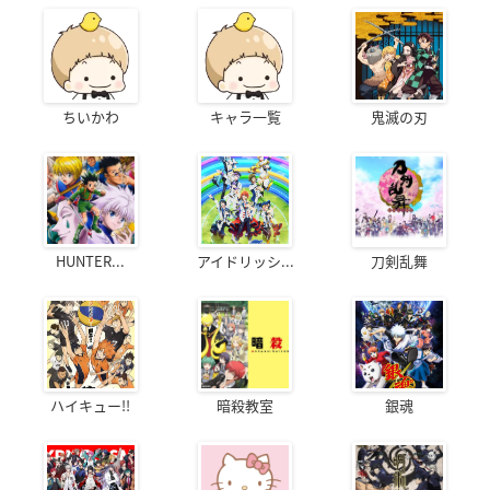
ちいかわ
キャラ一覧
鬼滅の刃
HUNTER...
アイドリッシ...
刀剣乱舞
ハイキュー!!
暗殺教室
銀魂